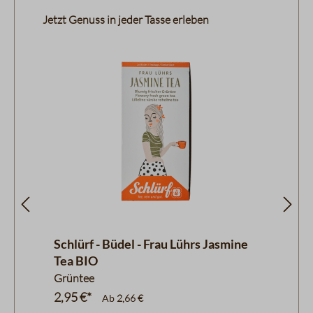
Produktgalerie überspringen
Jetzt Genuss in jeder Tasse erleben
5 Sternen
Schlürf - Büdel - Frau Lührs Jasmine
S
Tea BIO
G
Grüntee
G
2,95 €*
2
Ab
2,66 €