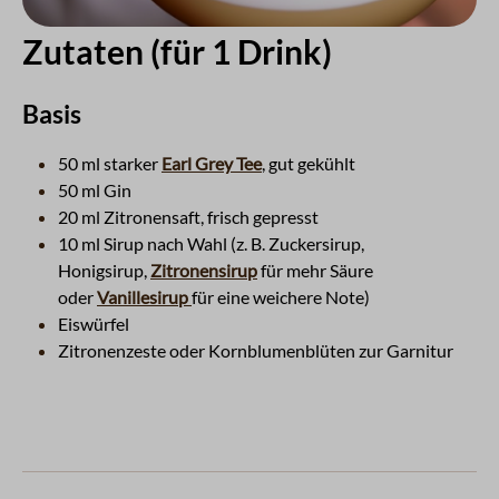
Zutaten (für 1 Drink)
Basis
50 ml starker
Earl Grey Tee
, gut gekühlt
50 ml Gin
20 ml Zitronensaft, frisch gepresst
10 ml Sirup nach Wahl (z. B. Zuckersirup,
Honigsirup,
Zitronensirup
für mehr Säure
oder
Vanillesirup
für eine weichere Note)
Eiswürfel
Zitronenzeste oder Kornblumenblüten zur Garnitur