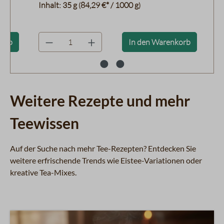
Inhalt:
35 g
84,29 €* / 1000 g
In
(
)
product.quantityLabel
pr
korb
In den Warenkorb
Weitere Rezepte und mehr
Teewissen
Auf der Suche nach mehr Tee-Rezepten? Entdecken Sie
weitere erfrischende Trends wie Eistee-Variationen oder
kreative Tea-Mixes.