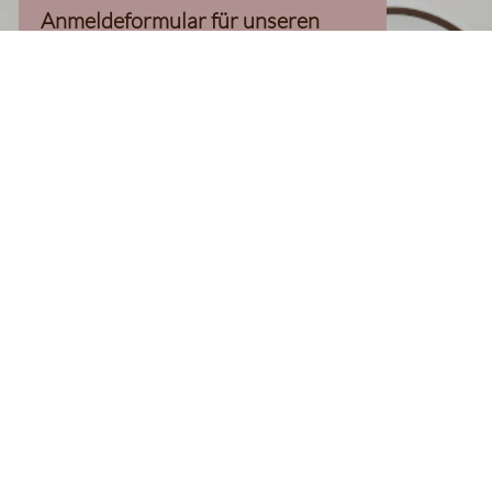
Anmeldeformular für unseren
Newsletter, inkl. 10%-
Willkommensgutschein, geladen
werden kann
Klaviyo-Cookies akzeptieren
homepage
Kaffee Finder
Produkte
Kaffee
Filterkaffee
Espresso