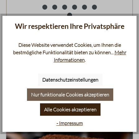
Wir respektieren Ihre Privatsphäre
Weitere Rezepte und mehr
Diese Website verwendet Cookies, um Ihnen die
Kaffeewissen
bestmögliche Funktionalität bieten zu können...
Mehr
Informationen
.
Auf der Suche nach mehr Kaffee-Mix-Rezepten? Dann
schauen Sie sich die anderen erfrischenden Trends an, wie
Datenschutzeinstellungen
den cremiges Tiramisu oder alles rund um die
Kaffeezubereitug.
Nur funktionale Cookies akzeptieren
Alle Cookies akzeptieren
- Impressum