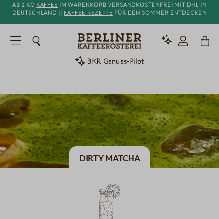
Ab 1 kg
Kaffee
im Warenkorb versandkostenfrei mit DHL in
alt springen
Deutschland ||
Kaffee-Rezepte
für den Sommer entdecken
BKR Genuss-Pilot
Dirty Matcha