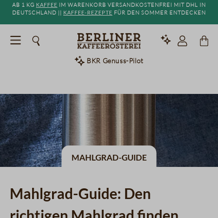
Ab 1 kg
Kaffee
im Warenkorb versandkostenfrei mit DHL in
alt springen
Deutschland ||
Kaffee-Rezepte
für den Sommer entdecken
BKR Genuss-Pilot
Mahlgrad-Guide
Mahlgrad-Guide: Den
richtigen Mahlgrad finden