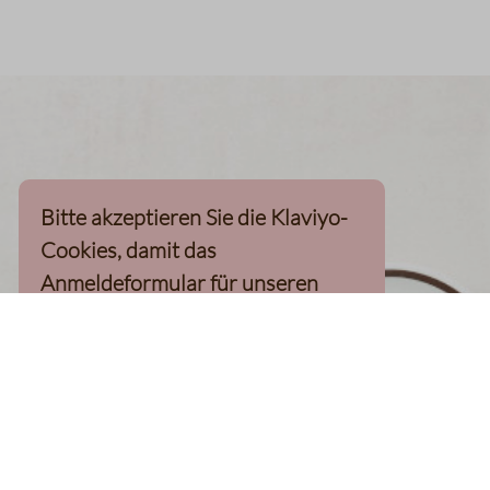
Bitte akzeptieren Sie die Klaviyo-
Cookies, damit das
Anmeldeformular für unseren
Newsletter, inkl. 10%-
Willkommensgutschein, geladen
werden kann
Klaviyo-Cookies akzeptieren