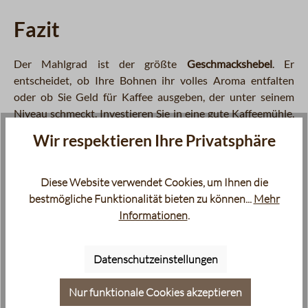
Fazit
Der Mahlgrad ist der größte
Geschmackshebel
. Er
entscheidet, ob Ihre Bohnen ihr volles Aroma entfalten
oder ob Sie Geld für Kaffee ausgeben, der unter seinem
Niveau schmeckt. Investieren Sie in eine gute Kaffeemühle,
experimentieren Sie mit der Einstellung
und schmecken Sie
Wir respektieren Ihre Privatsphäre
den Unterschied.
Diese Website verwendet Cookies, um Ihnen die
Noch unsicher, welche Bohne zu Ihrem Setup passt?
bestmögliche Funktionalität bieten zu können...
Mehr
Unsere
Probiersets
enthalten verschiedene Sorten.
Informationen
.
Probieren Sie sich durch und finden Sie Ihren Favoriten.
Und für
Latte Art Fans
: Ohne den richtigen Espresso
Datenschutzeinstellungen
Mahlgrad keine stabile Crema und ohne Crema keine
Muster in der Tasse.
Nur funktionale Cookies akzeptieren