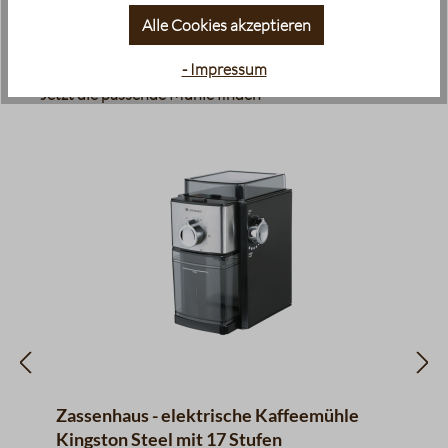
Alle Cookies akzeptieren
- Impressum
Produktgalerie überspringen
Jetzt die passende Mühle finden
Zassenhaus - elektrische Kaffeemühle
Kingston Steel mit 17 Stufen