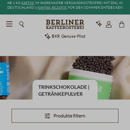
Ab 1 kg
Kaffee
im Warenkorb versandkostenfrei mit DHL in
alt springen
Deutschland ||
Kaffee-Rezepte
für den Sommer entdecken
BKR Genuss-Pilot
Trinkschokolade |
Getränkepulver
Produkte filtern