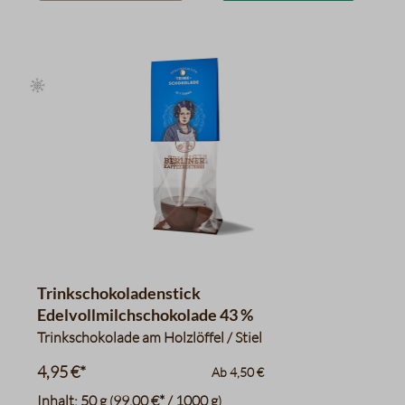
Trinkschokoladenstick
Edelvollmilchschokolade 43 %
Trinkschokolade am Holzlöffel / Stiel
4,95 €*
Ab
4,50 €
Inhalt:
50 g
99,00 €* / 1000 g
(
)