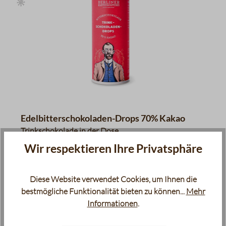
Edelbitterschokoladen-Drops 70% Kakao
Trinkschokolade in der Dose
Wir respektieren Ihre Privatsphäre
9,95 €
Inhalt:
250 g
(39,80 € / 1000 g)
Diese Website verwendet Cookies, um Ihnen die
bestmögliche Funktionalität bieten zu können...
Mehr
Sofort verfügbar, Lieferzeit: 2-5 Tage
Informationen
.
product.quantityLabel
In den Warenkorb