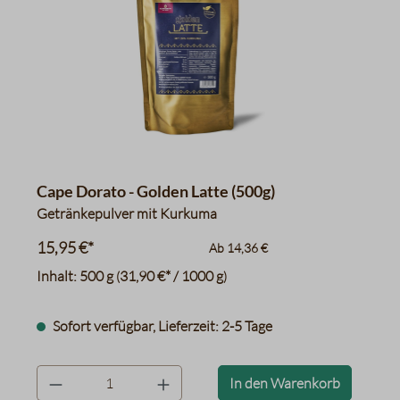
Cape Dorato - Golden Latte (500g)
Getränkepulver mit Kurkuma
15,95 €*
Ab
14,36 €
Inhalt:
500 g
31,90 €* / 1000 g
(
)
Sofort verfügbar, Lieferzeit: 2-5 Tage
product.quantityLabel
In den Warenkorb