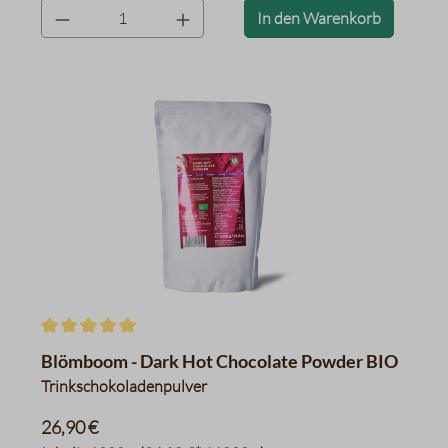
product.quantityLabel
In den Warenkorb
Durchschnittliche Bewertung von 5 von 5 Sternen
Blömboom - Dark Hot Chocolate Powder BIO
Trinkschokoladenpulver
26,90 €