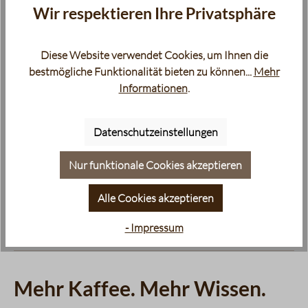
Wir respektieren Ihre Privatsphäre
knete Datteln
zer Tee
s Brot, Tabak
e, Kekse
, Pekannüsse
getrocknete Datteln
Schwarzer Tee
frisches Brot, Tabak
Melasse, Kekse
Nussig, Pekannüsse
Apfel
Schwarzer Tee
Kräuter
Toast
Kakao
Karamell, Fruchtig, Ma
Walnüsse, Erdnüsse
:
abelle für das Diagramm:
Datentabelle für das Diagramm:
Datentabelle für das 
Nä
Diese Website verwendet Cookies, um Ihnen die
bestmögliche Funktionalität bieten zu können...
Mehr
Informationen
.
Berliner
Altberliner
Wi
Datenschutzeinstellungen
kaf
Metropolen-
Traditionsmisc
Me
Mischung
hung
Kaf
Nur funktionale Cookies akzeptieren
Kaffee
Kaffee
Alle Cookies akzeptieren
- Impressum
Mehr Kaffee. Mehr Wissen.