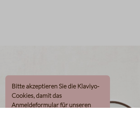
Bitte akzeptieren Sie die Klaviyo-
Cookies, damit das
Anmeldeformular für unseren
Newsletter, inkl. 10%-
Willkommensgutschein, geladen
werden kann