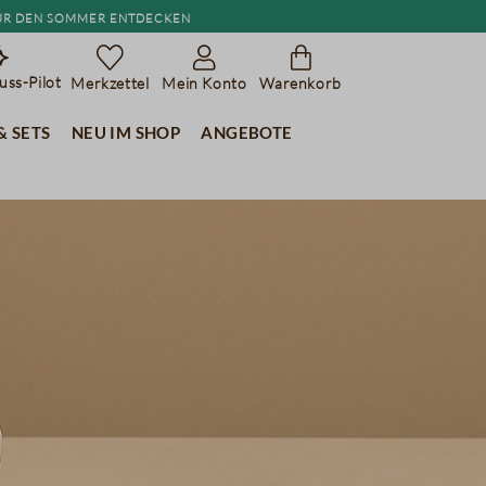
r den Sommer entdecken
ss-Pilot
Merkzettel
Mein Konto
Warenkorb
& Sets
Neu im Shop
Angebote