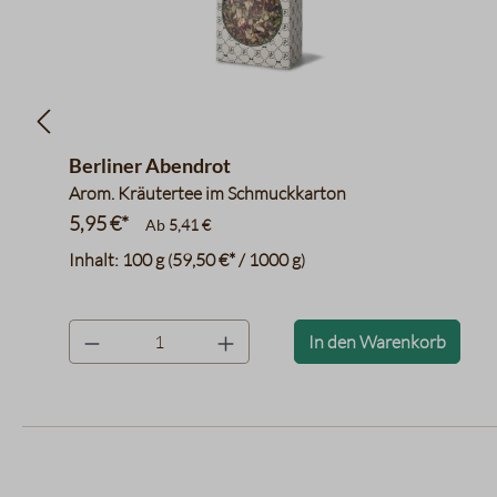
Berliner Abendrot
Arom. Kräutertee im Schmuckkarton
5,95 €*
Ab
5,41 €
Inhalt:
100 g
59,50 €* / 1000 g
(
)
product.quantityLabel
In den Warenkorb