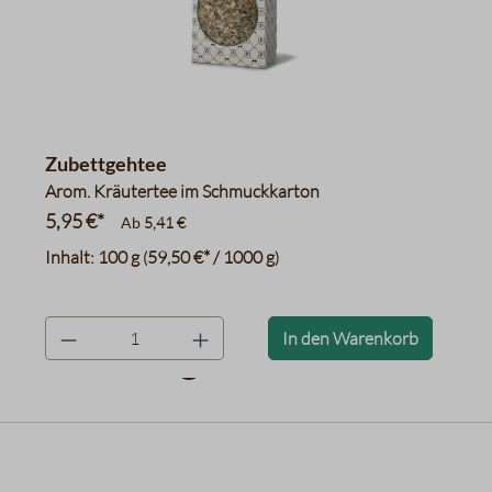
Zubettgehtee
Arom. Kräutertee im Schmuckkarton
5,95 €*
Ab
5,41 €
Inhalt:
100 g
59,50 €* / 1000 g
(
)
product.quantityLabel
In den Warenkorb