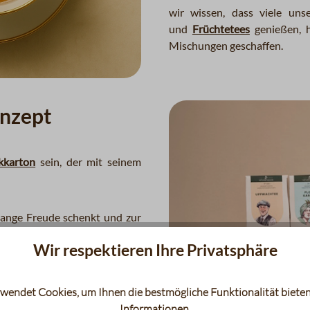
wir wissen, dass viele u
und
Früchtetees
genießen, h
Mischungen geschaffen.
nzept
kkarton
sein, der mit seinem
lange Freude schenkt und zur
Doppeldeckeldose
genau das
Wir respektieren Ihre Privatsphäre
ee-Verpackungen enthalten
Tees
wendet Cookies, um Ihnen die bestmögliche Funktionalität bieten
geszeit halten wir wunderbare
Informationen
.