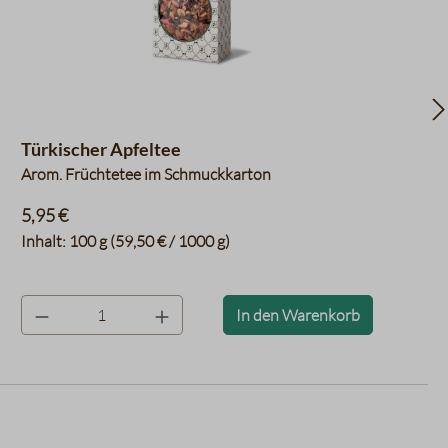
Türkischer Apfeltee
Arom. Früchtetee im Schmuckkarton
5,95 €
Inhalt:
100 g
(59,50 € / 1000 g)
product.quantityLabel
In den Warenkorb