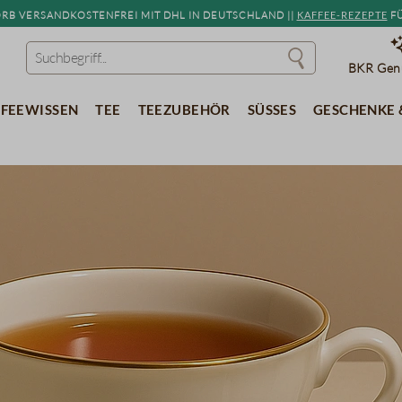
b versandkostenfrei mit DHL in Deutschland ||
Kaffee-Rezepte
fü
BKR Genu
feewissen
Tee
Teezubehör
Süßes
Geschenke 