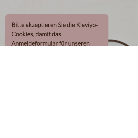
Bitte akzeptieren Sie die Klaviyo-
Cookies, damit das
Anmeldeformular für unseren
Newsletter, inkl. 10%-
Willkommensgutschein, geladen
werden kann
Klaviyo-Cookies akzeptieren
homepage
Kaffee Finder