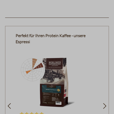
Produktgalerie überspringen
Perfekt für Ihren Protein Kaffee - unsere
Espressi
Pflaumen
Zartbitterschokolade
Haselnüsse
Ka
Ka
Pa
Datentabelle für das Diagramm:
Da