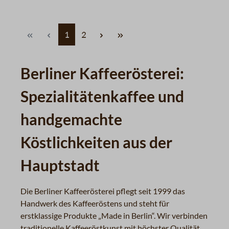
Seite
Seite
1
2
Berliner Kaffeerösterei:
Spezialitätenkaffee und
handgemachte
Köstlichkeiten aus der
Hauptstadt
Die Berliner Kaffeerösterei pflegt seit 1999 das
Handwerk des Kaffeeröstens und steht für
erstklassige Produkte „Made in Berlin“. Wir verbinden
traditionelle Kaffeeröstkunst mit höchster Qualität