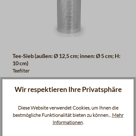
Tee-Sieb (außen: Ø 12,5 cm; innen: Ø 5 cm; H:
10 cm)
Teefilter
11,90 €
Wir respektieren Ihre Privatsphäre
Inhalt:
1 Stück
(11,90 €* / 1 Stück)
Diese Website verwendet Cookies, um Ihnen die
Sofort verfügbar, Lieferzeit: 2-5 Tage
bestmögliche Funktionalität bieten zu können...
Mehr
Informationen
.
product.quantityLabel
In den Warenkorb