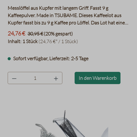
Messlöffel aus Kupfer mit langem Griff. Fasst 9 g
Kaffeepulver. Made in TSUBAME. Dieses Kaffeelot aus
Kupfer fasst bis zu 9 g Kaffee pro Löffel. Das Lot hat einen
langen Griff mit einem Loch am Ende. Das erlaubt es einen
24,76 €
30,95 €
(20% gespart)
Schlüsselanhänger oder Karabiner daran zu befestigen
Inhalt:
1 Stück
(24,76 €* / 1 Stück)
und so den Kaffeeportionierer beispielsweise an der
Schürze festzumachen. Hergestellt in der Stadt Tsubame in
Sofort verfügbar, Lieferzeit: 2-5 Tage
der Präfektur Nagasaki, welche bekannt ist für seine hoch
qualitative metallverarbeitende Industrie. “Made in
Tsubame“ steht für Qualität.
product.quantityLabel
In den Warenkorb