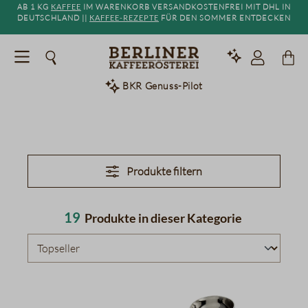
Ab 1 kg
Kaffee
im Warenkorb versandkostenfrei mit DHL in
alt springen
Deutschland ||
Kaffee-Rezepte
für den Sommer entdecken
BKR Genuss-Pilot
Teezubereitung
Produkte filtern
19
Produkte in dieser Kategorie