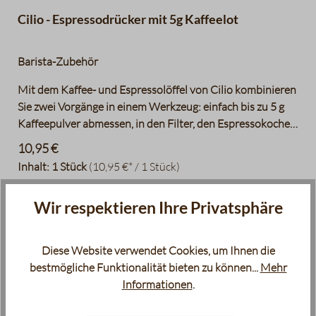
Cilio - Espressodrücker mit 5g Kaffeelot
Barista-Zubehör
Mit dem Kaffee- und Espressolöffel von Cilio kombinieren
Sie zwei Vorgänge in einem Werkzeug: einfach bis zu 5 g
Kaffeepulver abmessen, in den Filter, den Espressokocher
oder Siebträger einfüllen und mit der anderen Seite
10,95 €
andrücken – schön, wenn es so einfach ist. Durchmesser:
Inhalt:
1 Stück
(10,95 €* / 1 Stück)
ca. 4,7 cm
Wir respektieren Ihre Privatsphäre
Sofort verfügbar, Lieferzeit: 2-5 Tage
product.quantityLabel
Diese Website verwendet Cookies, um Ihnen die
In den Warenkorb
bestmögliche Funktionalität bieten zu können...
Mehr
Informationen
.