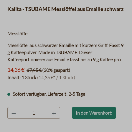
Kalita - TSUBAME Messlöffel aus Emaille schwarz
Messlöffel
Messlöffel aus schwarzer Emaille mit kurzem Griff. Fasst 9
g Kaffeepulver. Made in TSUBAME. Dieser
Kaffeeportionierer aus Emaille fasst bis zu 9 g Kaffee pro
Löffel. Das Lot hat einen kurzen Griff mit einem Loch am
14,36 €
17,95 €
(20% gespart)
Ende. Das erlaubt es einen Schlüsselanhänger oder
Inhalt:
1 Stück
(14,36 €* / 1 Stück)
Karabiner daran zu befestigen und so den
Kaffeeportionierer beispielsweise an der Schürze
Sofort verfügbar, Lieferzeit: 2-5 Tage
festzumachen. Hergestellt in der Stadt Tsubame in der
Präfektur Nagasaki, welche bekannt ist für seine hoch
qualitative metallverarbeitende Industrie. “Made in
product.quantityLabel
In den Warenkorb
Tsubame“ steht für Qualität.