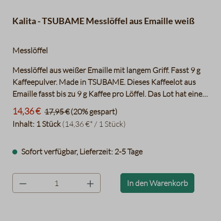
Kalita - TSUBAME Messlöffel aus Emaille weiß
Messlöffel
Messlöffel aus weißer Emaille mit langem Griff. Fasst 9 g
Kaffeepulver. Made in TSUBAME. Dieses Kaffeelot aus
Emaille fasst bis zu 9 g Kaffee pro Löffel. Das Lot hat einen
langen Griff mit einem Loch am Ende. Das erlaubt es einen
14,36 €
17,95 €
(20% gespart)
Schlüsselanhänger oder Karabiner daran zu befestigen
Inhalt:
1 Stück
(14,36 €* / 1 Stück)
und so den Kaffeeportionierer beispielsweise an der
Schürze festzumachen. Hergestellt in der Stadt Tsubame in
Sofort verfügbar, Lieferzeit: 2-5 Tage
der Präfektur Nagasaki, welche bekannt ist für seine hoch
qualitative metallverarbeitende Industrie. “Made in
Tsubame“ steht für Qualität.
product.quantityLabel
In den Warenkorb