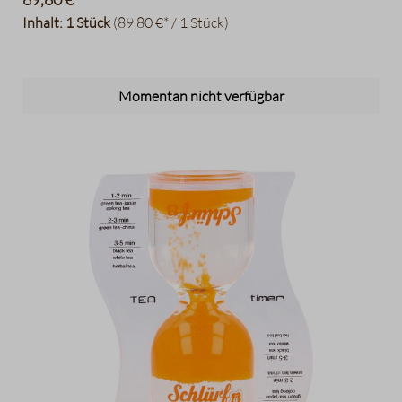
vier Wänden benötigt werden. Als Geschenk ebenso
Inhalt:
1 Stück
(89,80 €* / 1 Stück)
geeignet wie zur Verfeinerung der persönlichen
Zubereitungsroutine – dieses Set verbindet Eleganz und
Komfort in jeder Tasse. Enthalten sind: - Doppelwandige
Momentan nicht verfügbar
Matcha-Schale - Chasen-Ständer - Chasen (Bambusbesen)
- Chashaku (Bambus-Messlöffel) - Teesieb Die neue
Matcha-Kollektion von HARIO ermöglicht ein Matcha-
Erlebnis auf höchstem Niveau – kunstvoll gefertigt aus
hitzebeständigem Glas. Farbe: grün