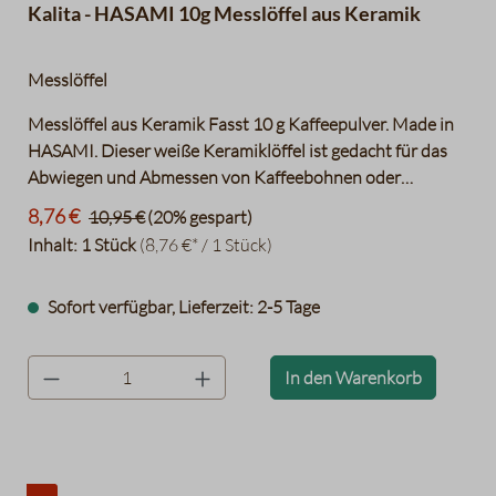
Kalita - HASAMI 10g Messlöffel aus Keramik
Messlöffel
Messlöffel aus Keramik Fasst 10 g Kaffeepulver. Made in
HASAMI. Dieser weiße Keramiklöffel ist gedacht für das
Abwiegen und Abmessen von Kaffeebohnen oder
Kaffeepulver. Fassungsvermögen: ca. 10g Kaffee. Mit einer
8,76 €
10,95 €
(20% gespart)
400-jährigen Geschichte, ist das Hasami Porzellan aus der
Inhalt:
1 Stück
(8,76 €* / 1 Stück)
Präfektur Nagasaki bis heute Bestandteil des täglichen
Lebens vieler Menschen.
Sofort verfügbar, Lieferzeit: 2-5 Tage
product.quantityLabel
In den Warenkorb