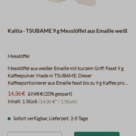
Kalita - TSUBAME 9 g Messlöffel aus Emaille weiß
Messlöffel
Messlöffel aus weißer Emaille mit kurzem Griff. Fasst 9 g
Kaffeepulver. Made in TSUBAME. Dieser
Kaffeeportionierer aus Emaille fasst bis zu 9 g Kaffee pro
Löffel. Das Lot hat einen kurzen Griff mit einem Loch am
14,36 €
17,95 €
(20% gespart)
Ende. Das erlaubt es einen Schlüsselanhänger oder
Inhalt:
1 Stück
(14,36 €* / 1 Stück)
Karabiner daran zu befestigen und so den
Kaffeeportionierer beispielsweise an der Schürze
Sofort verfügbar, Lieferzeit: 2-5 Tage
festzumachen. Hergestellt in der Stadt Tsubame in der
Präfektur Nagasaki, welche bekannt ist für seine hoch
qualitative metallverarbeitende Industrie. “Made in
product.quantityLabel