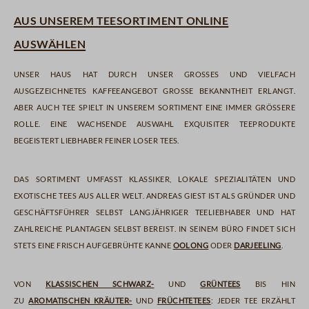
Aus unserem Teesortiment online
auswählen
Unser Haus hat durch unser großes und vielfach
ausgezeichnetes Kaffeeangebot große Bekanntheit erlangt.
Aber auch Tee spielt in unserem Sortiment eine immer größere
Rolle. Eine wachsende Auswahl exquisiter Teeprodukte
begeistert Liebhaber feiner loser Tees.
Das Sortiment umfasst Klassiker, lokale Spezialitäten und
exotische Tees aus aller Welt. Andreas Giest ist als Gründer und
Geschäftsführer selbst langjähriger Teeliebhaber und hat
zahlreiche Plantagen selbst bereist. In seinem Büro findet sich
stets eine frisch aufgebrühte Kanne
Oolong
oder
Darjeeling
.
Von
klassischen Schwarz-
und
Grüntees
bis hin
zu
aromatischen Kräuter-
und
Früchtetees
: jeder Tee erzählt