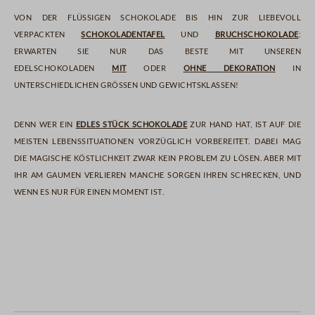
Von der flüssigen Schokolade bis hin zur liebevoll
verpackten
Schokoladentafel
und
Bruchschokolade
:
Erwarten Sie nur das Beste mit unseren
Edelschokoladen
mit
oder
ohne Dekoration
in
unterschiedlichen Größen und Gewichtsklassen!
Denn wer ein
edles Stück Schokolade
zur Hand hat, ist auf die
meisten Lebenssituationen vorzüglich vorbereitet. Dabei mag
die magische Köstlichkeit zwar kein Problem zu lösen. Aber mit
ihr am Gaumen verlieren manche Sorgen ihren Schrecken, und
wenn es nur für einen Moment ist.
schokolade
gebäck & nüsse
trinkschokolade
likör & aufstrich