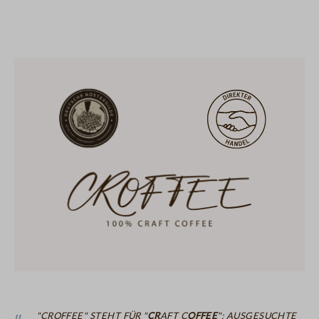
alle sorten
filterkaffee
espresso
vollautomat
"CROFFEE" steht für "
Cr
aft C
offee
": ausgesuchte