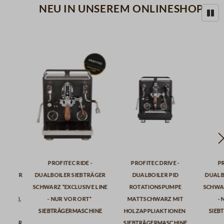
Neu in unserem Onlineshop
Profitec RIDE -
Profitec DRIVE -
P
tenpatr
Dualboiler Siebträger
Dualboiler PID
Dualb
ART
schwarz *Exclusive Line
Rotationspumpe
schwar
 (20g),
- Nur vor Ort*
mattschwarz mit
- 
Siebträgermaschine
Holzappliaktionen
Sieb
tenpatr
Siebträgermaschine