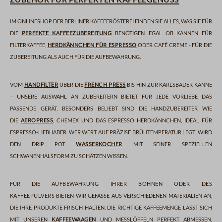
Im Onlineshop der Berliner Kaffeerösterei finden Sie alles, was Sie für
die
perfekte Kaffeezubereitung
benötigen. Egal ob Kannen für
Filterkaffee,
Herdkännchen für Espresso
oder Café Creme - für die
Zubereitung als auch für die Aufbewahrung.
Vom
Handfilter
über die
French Press
bis hin zur Karlsbader Kanne
– unsere Auswahl an Zubereitern bietet für jede Vorliebe das
passende Gerät. Besonders beliebt sind die Handzubereiter wie
die
AeroPress
, Chemex und das Espresso Herdkännchen, ideal für
Espresso-Liebhaber. Wer Wert auf präzise Brühtemperatur legt, wird
den Drip Pot
Wasserkocher
mit seiner speziellen
Schwanenhalsform zu schätzen wissen.
Für die
Aufbewahrung Ihrer Bohnen oder des
Kaffeepulvers
bieten wir Gefäße aus verschiedenen Materialien an,
die Ihre Produkte frisch halten. Die richtige Kaffeemenge lässt sich
mit unseren
Kaffeewaagen
und Messlöffeln perfekt abmessen.