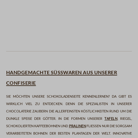
früchtetee
schwarzer tee
kräutertee
grüner tee
Handgemachte Süßwaren aus unserer
Confiserie
Sie möchten unsere Schokoladenseite kennenlernen? Da gibt es
wirklich viel zu entdecken. Denn die Spezialisten in unserer
Chocolaterie zaubern die allerfeinsten Köstlichkeiten rund um die
dunkle Speise der Götter. In die Formen unserer
Tafeln
, Riegel,
schokolierten Kaffeebohnen und
Pralinen
fließen nur die sorgsam
verarbeiteten Bohnen der besten Plantagen der Welt. Innovative