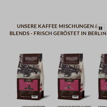
Unsere Kaffee Mischungen &
Blends - frisch geröstet in Berlin
ter
aromatisierter Kaffee
aromatisierter Kaffee
Mail