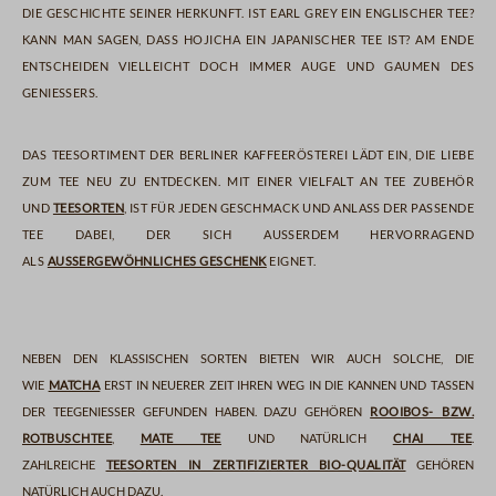
die Geschichte seiner Herkunft. Ist Earl Grey ein englischer Tee?
Kann man sagen, dass Hojicha ein japanischer Tee ist? Am Ende
entscheiden vielleicht doch immer Auge und Gaumen des
Genießers.
Das Teesortiment der Berliner Kaffeerösterei lädt ein, die Liebe
zum Tee neu zu entdecken. Mit einer Vielfalt an Tee Zubehör
und
Teesorten
, ist für jeden Geschmack und Anlass der passende
Tee dabei, der sich außerdem hervorragend
als
außergewöhnliches Geschenk
eignet.
Neben den klassischen Sorten bieten wir auch solche, die
wie
Matcha
erst in neuerer Zeit ihren Weg in die Kannen und Tassen
der Teegenießer gefunden haben. Dazu gehören
Rooibos- bzw.
Rotbuschtee
,
Mate Tee
und natürlich
Chai Tee
.
Zahlreiche
Teesorten in zertifizierter Bio-Qualität
gehören
natürlich auch dazu.