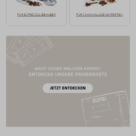
Für Espressoliebhaber
Für Schokoladenexperten