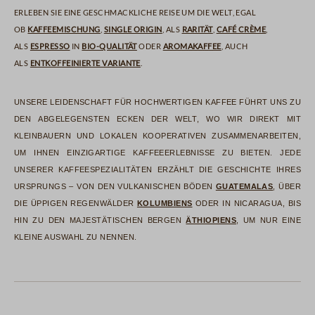
erleben Sie eine geschmackliche Reise um die Welt, egal
ob
Kaffeemischung
,
Single Origin
, als
Rarität
,
Café Crème
,
als
Espresso
in
Bio-Qualität
oder
Aromakaffee
, auch
als
entkoffeinierte Variante
.
Unsere Leidenschaft für hochwertigen Kaffee führt uns zu
den abgelegensten Ecken der Welt, wo wir direkt mit
Kleinbauern und lokalen Kooperativen zusammenarbeiten,
um Ihnen einzigartige Kaffeeerlebnisse zu bieten. Jede
unserer Kaffeespezialitäten erzählt die Geschichte ihres
Ursprungs – von den vulkanischen Böden
Guatemalas
, über
die üppigen Regenwälder
Kolumbiens
oder in Nicaragua, bis
hin zu den majestätischen Bergen
Äthiopiens
, um nur eine
kleine Auswahl zu nennen.