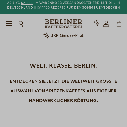
Ab 1 kg
Kaffee
im Warenkorb versandkostenfrei mit DHL in
alt springen
Deutschland ||
Kaffee-Rezepte
für den Sommer entdecken
BKR Genuss-Pilot
kaffee
tee
süßes
Welt. Klasse. Berlin.
Entdecken Sie jetzt die weltweit größte
Auswahl von Spitzenkaffees aus eigener
handwerklicher Röstung.
kaffeemaschinen
kaffeemühlen
neu im shop
insights
probiersets
rezepte