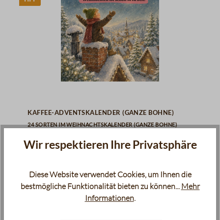
Kaffee-Adventskalender (ganze Bohne)
24 Sorten im Weihnachtskalender (ganze Bohne)
Wir respektieren Ihre Privatsphäre
74,90 €
Inhalt:
1200 g
(62,42 € / 1000 g)
Diese Website verwendet Cookies, um Ihnen die
bestmögliche Funktionalität bieten zu können...
Mehr
Momentan nicht verfügbar
Informationen
.