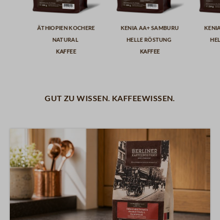
here
Äthiopien Kochere
Kenia AA+ Samburu
Keni
Natural
helle Röstung
he
Kaffee
Kaffee
Gut zu wissen. Kaffeewissen.