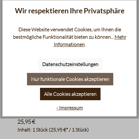
Produktgalerie überspringen
Zubehör
Wir respektieren Ihre Privatsphäre
Diese Website verwendet Cookies, um Ihnen die
bestmögliche Funktionalität bieten zu können...
Mehr
Informationen
.
Datenschutzeinstellungen
Nur funktionale Cookies akzeptieren
Moccamaster - Ersatz Glaskanne für KBG
Alle Cookies akzeptieren
Select und 744 mit 1,25 L
- Impressum
Kaffeekanne
25,95 €
Inhalt:
1 Stück
(25,95 €* / 1 Stück)