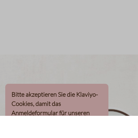
Bitte akzeptieren Sie die Klaviyo-
Cookies, damit das
Anmeldeformular für unseren
Newsletter, inkl. 10%-
Willkommensgutschein, geladen