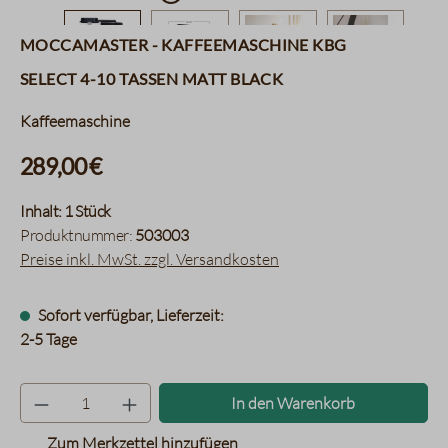
Moccamaster - Kaffeemaschine KBG
Select 4-10 Tassen matt black
Kaffeemaschine
289,00 €
Inhalt:
1 Stück
Produktnummer:
503003
Preise inkl. MwSt. zzgl. Versandkosten
Sofort verfügbar, Lieferzeit:
2-5 Tage
Produkt Anzahl: Gib den gewünsc
In den Warenkorb
Zum Merkzettel hinzufügen