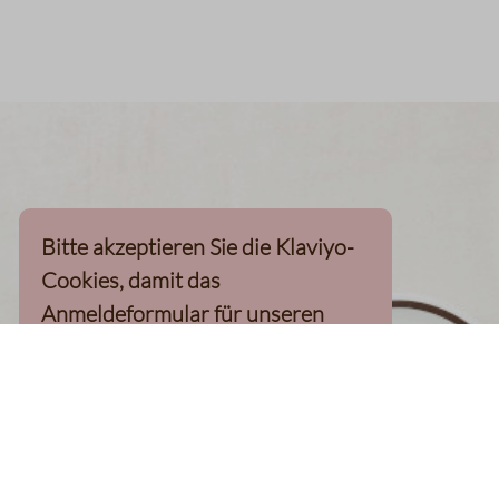
Bitte akzeptieren Sie die Klaviyo-
Cookies, damit das
Anmeldeformular für unseren
Newsletter, inkl. 10%-
Willkommensgutschein, geladen
werden kann
Klaviyo-Cookies akzeptieren