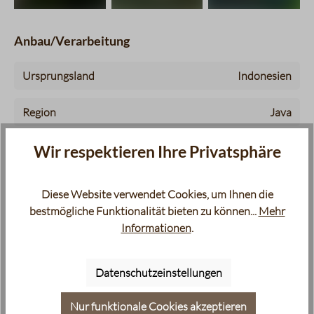
Anbau/Verarbeitung
Ursprungsland
Indonesien
Region
Java
Wir respektieren Ihre Privatsphäre
Blawan Coffee Estate - außergewöhnlicher
Plantage
Kaffee aus Indonesien
Diese Website verwendet Cookies, um Ihnen die
von
bis
Anbauhöhe
800 m -
1500 m
bestmögliche Funktionalität bieten zu können...
Mehr
Informationen
.
Boden
Vulkanischer Verwitterungsboden
Datenschutzeinstellungen
Varietät
Typica
Nur funktionale Cookies akzeptieren
Schattenbäume
ja