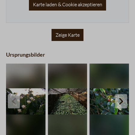
Karte laden & Cookie akzeptieren
Zeige Karte
Ursprungsbilder
charts.imageSlider.prevLabel
chart