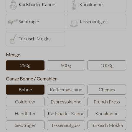
Karlsbader Kanne
Konakanne
Siebträger
Tassenaufguss
Türkisch Mokka
auswählen
Menge
250g
500g
1000g
auswählen
Ganze Bohne / Gemahlen
Bohne
Kaffeemaschine
Chemex
Coldbrew
Espressokanne
French Press
Handfilter
Karlsbader Kanne
Konakanne
Siebträger
Tassenaufguss
Türkisch Mokka