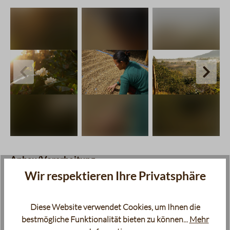
charts.imageSlider.prevLabel
chart
Anbau/Verarbeitung
Wir respektieren Ihre Privatsphäre
Ursprungsland
Indonesien
Diese Website verwendet Cookies, um Ihnen die
Region
Sumatra
bestmögliche Funktionalität bieten zu können...
Mehr