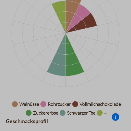
Datentabelle für das Diagramm: Aromarad
Walnüsse
Rohrzucker
Vollmilchschokolade
Zuckererbse
Schwarzer Tee
–
i
Geschmacksprofil