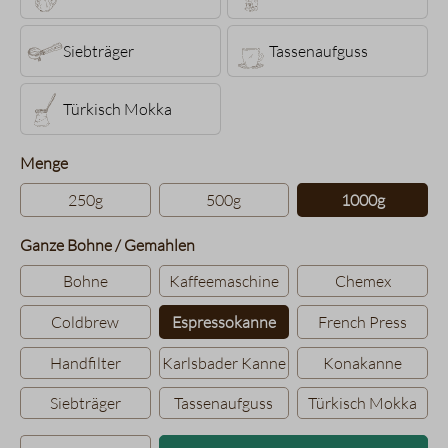
Siebträger
Tassenaufguss
Türkisch Mokka
auswählen
Menge
250g
500g
1000g
auswählen
Ganze Bohne / Gemahlen
Bohne
Kaffeemaschine
Chemex
Coldbrew
Espressokanne
French Press
Handfilter
Karlsbader Kanne
Konakanne
Siebträger
Tassenaufguss
Türkisch Mokka