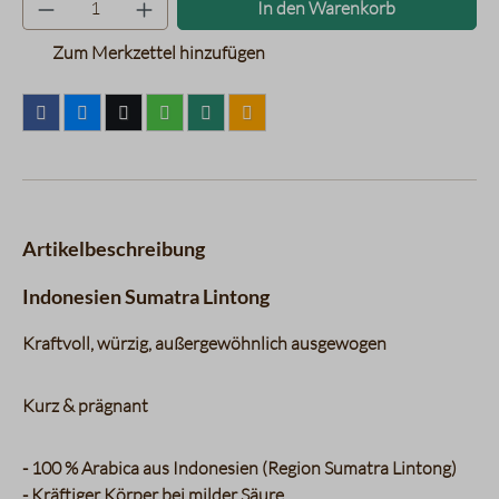
Produkt Anzahl: Gib den gewünsc
In den Warenkorb
Zum Merkzettel hinzufügen
Artikelbeschreibung
Indonesien Sumatra Lintong
Kraftvoll, würzig, außergewöhnlich ausgewogen
Kurz & prägnant
- 100 % Arabica aus Indonesien (Region Sumatra Lintong)
- Kräftiger Körper bei milder Säure