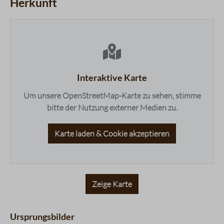
Herkunft
Komplexität
3 / 5
Körper
4 / 5
maps.accessibleList.headline
Nachgeschmack
3 / 5
Fruchtigkeit
2 / 5
Balance
4 / 5
Süße
3 / 5
Interaktive Karte
Bouquet
3 / 5
Um unsere OpenStreetMap-Karte zu sehen, stimme
bitte der Nutzung externer Medien zu.
Karte laden & Cookie akzeptieren
Zeige Karte
Ursprungsbilder