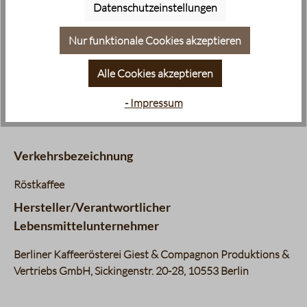
Datenschutzeinstellungen
Nur funktionale Cookies akzeptieren
minimale regionale Anbauhöhe:
minimale regionale Anbauhöhe:
500 m
500 m
Alle Cookies akzeptieren
Meeresspiegel
- Impressum
Verkehrsbezeichnung
Röstkaffee
Hersteller/Verantwortlicher
Lebensmittelunternehmer
Berliner Kaffeerösterei Giest & Compagnon Produktions &
Vertriebs GmbH, Sickingenstr. 20-28, 10553 Berlin