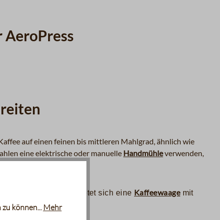
er AeroPress
ereiten
ffee auf einen feinen bis mittleren Mahlgrad, ähnlich wie
ahlen eine elektrische oder manuelle
Handmühle
verwenden,
rliebe überlassen.
Kaffeewaage
er dosieren wollen, bietet sich eine
mit
.
 zu können...
Mehr