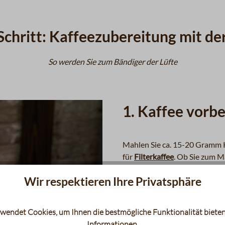
 Schritt: Kaffeezubereitung mit d
So werden Sie zum Bändiger der Lüfte
1. Kaffee vorb
Mahlen Sie ca. 15-20 Gramm Ka
für
Filterkaffee
. Ob Sie zum M
das bleibt Ihnen und Ihrer Vo
Wir respektieren Ihre Privatsphäre
Wenn Sie den Kaffee präzis
genauer Grammangabe an
wendet Cookies, um Ihnen die bestmögliche Funktionalität bieten
Informationen
.