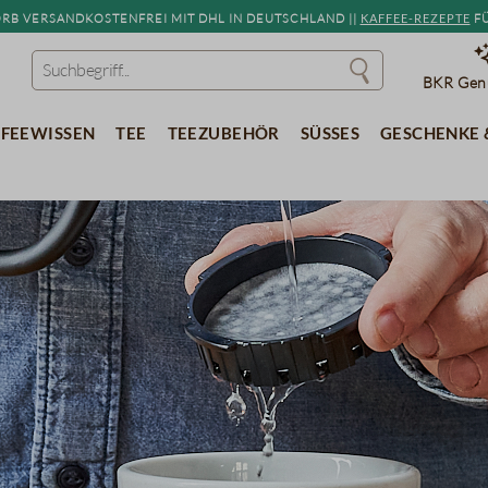
b versandkostenfrei mit DHL in Deutschland ||
Kaffee-Rezepte
fü
BKR Genu
feewissen
Tee
Teezubehör
Süßes
Geschenke 