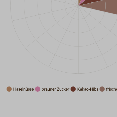
Datentabelle für das Diagramm: Aromarad
Haselnüsse
brauner Zucker
Kakao-Nibs
frisch