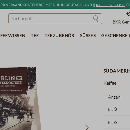
b versandkostenfrei mit DHL in Deutschland ||
Kaffee-Rezepte
fü
BKR Genu
feewissen
Tee
Teezubehör
Süßes
Geschenke 
Südamerik
Kaffee
Anzahl
3
Bis
6
Bis