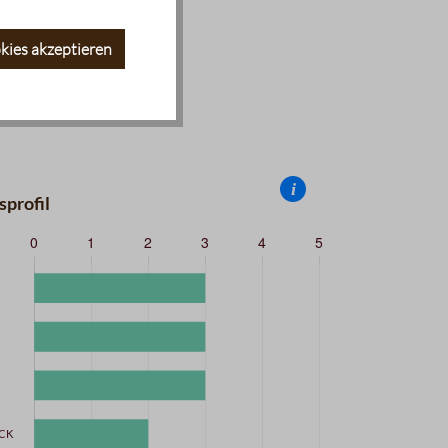
kies akzeptieren
i
profil