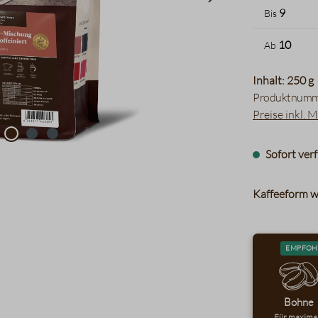
9
Bis
10
Ab
Inhalt: 250 g
Produktnumm
Preise inkl. 
Sofort verf
Kaffeeform w
EMPFOH
Bohne
Für maxima