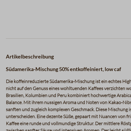
Artikelbeschreibung
Südamerika-Mischung 50% entkoffeiniert, low caf
Die koffeinreduzierte Südamerika-Mischung ist ein echtes High
nicht auf den Genuss eines wohltuenden Kaffees verzichten wo
Brasilien, Kolumbien und Peru kombiniert hochwertige Arabica
Balance. Mit ihrem nussigen Aroma und Noten von Kakao-Nibs
sanften und zugleich komplexen Geschmack. Diese Mischung ist 
unterscheiden. Eine dezente Süße, gepaart mit Nuancen von fr
Kaffee eine runde und vollmundige Struktur. Der mittlere Rös
zwischen sanfter Säure und intensiven Aromen. Der leicht süß