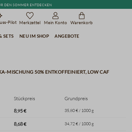
r den Sommer entdecken
ss-Pilot
Merkzettel
Mein Konto
Warenkorb
& Sets
Neu im Shop
Angebote
a-Mischung 50% entkoffeiniert, low caf
Stückpreis
Grundpreis
8,95 €
35,80 € / 1000 g
8,68 €
34,72 € / 1000 g