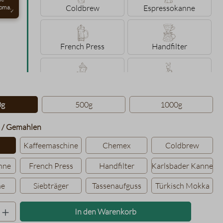
Coldbrew
Espressokanne
oma.
French Press
Handfilter
Karlsbader Kanne
Konakanne
hlen
0g
500g
1000g
Siebträger
Tassenaufguss
auswählen
 / Gemahlen
Kaffeemaschine
Chemex
Coldbrew
Türkisch Mokka
nne
French Press
Handfilter
Karlsbader Kanne
ne
Siebträger
Tassenaufguss
Türkisch Mokka
Produkt Anzahl: Gib den gewünschten Wer
In den Warenkorb