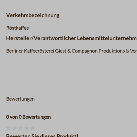
Verkehrsbezeichnung
Röstkaffee
Hersteller/Verantwortlicher Lebensmittelunternehm
Berliner Kaffeerösterei Giest & Compagnon Produktions & Vert
Bewertungen
0 von 0 Bewertungen
Durchschnittliche Bewertung von 0 von 5 Sternen
Bewerten Sie dieses Produkt!