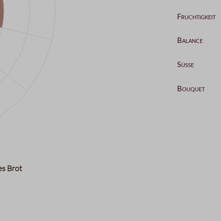
Kategorie
Datentabelle
Aroma
Komplexität
Körper
Nachgeschm
es Brot
Fruchtigkeit
Balance
Süße
Bouquet