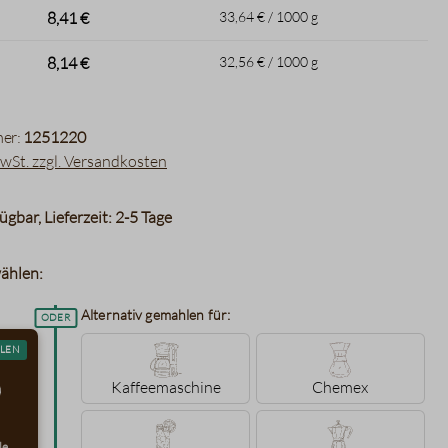
8,41 €
33,64 € / 1000 g
8,14 €
32,56 € / 1000 g
er:
1251220
MwSt. zzgl. Versandkosten
ügbar, Lieferzeit: 2-5 Tage
ählen:
Alternativ gemahlen für:
LEN
Kaffeemaschine
Chemex
le