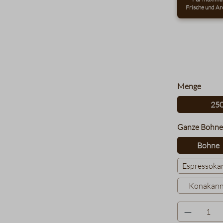
Frische und Ar
auswä
Menge
25
Ganze Bohne
Bohne
Espressoka
Konakan