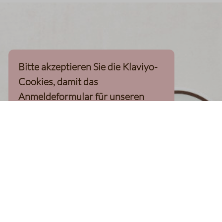
Bitte akzeptieren Sie die Klaviyo-
Cookies, damit das
Anmeldeformular für unseren
Newsletter, inkl. 10%-
Willkommensgutschein, geladen
werden kann
Klaviyo-Cookies akzeptieren
homepage