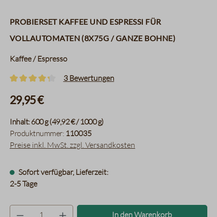
Probierset Kaffee und Espressi für
Vollautomaten (8x75g / ganze Bohne)
Kaffee / Espresso
3 Bewertungen
Durchschnittliche Bewertung von 4.3 von 5 Sternen
29,95 €
Inhalt:
600 g
(49,92 € / 1000 g)
Produktnummer:
110035
Preise inkl. MwSt. zzgl. Versandkosten
Sofort verfügbar, Lieferzeit:
2-5 Tage
Produkt Anzahl: Gib den gewünsc
In den Warenkorb