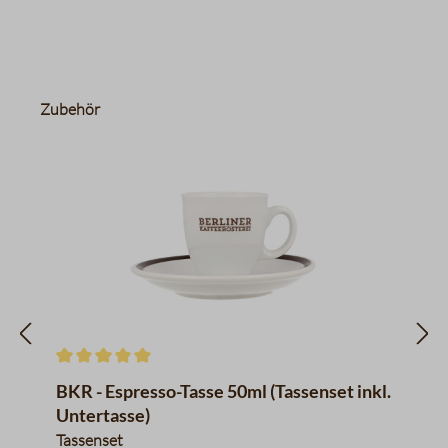
Produktgalerie überspringen
Zubehör
Durchschnittliche Bewertung von 5 von 5 Sternen
BKR - Espresso-Tasse 50ml (Tassenset inkl.
Untertasse)
Tassenset