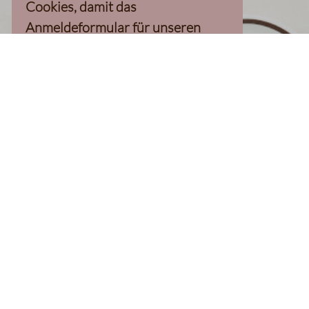
Cookies, damit das
Anmeldeformular für unseren
Newsletter, inkl. 10%-
Willkommensgutschein, geladen
werden kann
Klaviyo-Cookies akzeptieren
homepage
Kaffee Finder
Produkte
Kaffee
Filterkaffee