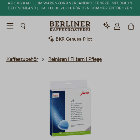
Ab 1 kg
Kaffee
im Warenkorb versandkostenfrei mit DHL in
alt springen
Deutschland ||
Kaffee-Rezepte
für den Sommer entdecken
BKR Genuss-Pilot
Kaffeezubehör
Reinigen | Filtern | Pflege
Bildergalerie überspringen