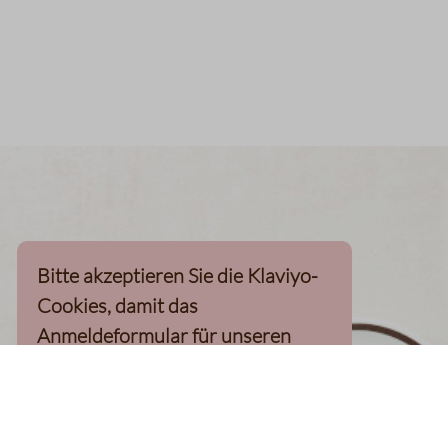
Bitte akzeptieren Sie die Klaviyo-
Cookies, damit das
Anmeldeformular für unseren
Newsletter, inkl. 10%-
Willkommensgutschein, geladen
werden kann