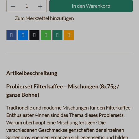
Produkt Anzahl: Gib den gewünsc
In den Warenkorb
Zum Merkzettel hinzufügen
Artikelbeschreibung
Probierset Filterkaffee – Mischungen (8x75g /
ganze Bohne)
Tradtionelle und moderne Mischungen für den Filterkaffee-
Enthusiasten/-innen sind das Thema dieses Probiersets.
Warum überhaupt eine Mischung fertigen? Die
verschiedenen Geschmackseigenschaften der einzelnen
Sortenprovienencen ergänzen sich gegenseitig und bilden