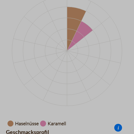
Datentabelle für das Diagramm: Aromarad
Haselnüsse
Karamell
i
Geschmacksprofil