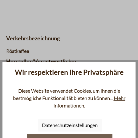
Datentabelle für das Diagramm: Geschmacksprofil
Aroma
2 / 5
Komplexität
1 / 5
Körper
5 / 5
Nachgeschmack
3 / 5
Verkehrsbezeichnung
Fruchtigkeit
1 / 5
Balance
3 / 5
Röstkaffee
Süße
3 / 5
Hersteller/Verantwortlicher
Bouquet
5 / 5
Lebensmittelunternehmer
Wir respektieren Ihre Privatsphäre
Berliner Kaffeerösterei Giest & Compagnon Produktions &
Vertriebs GmbH, Sickingenstr. 20-28, 10553 Berlin
Diese Website verwendet Cookies, um Ihnen die
bestmögliche Funktionalität bieten zu können...
Mehr
Informationen
.
Datenschutzeinstellungen