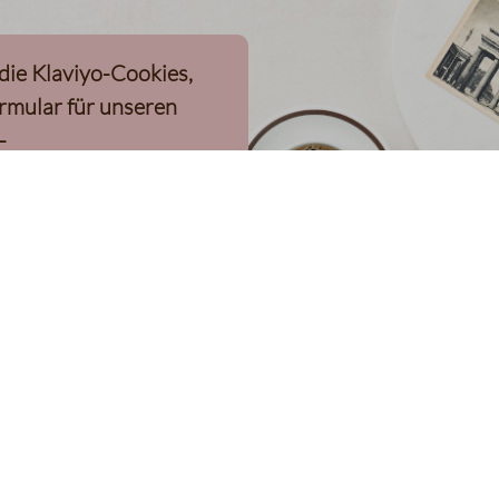
 die Klaviyo-Cookies,
rmular für unseren
-
n, geladen werden
eren