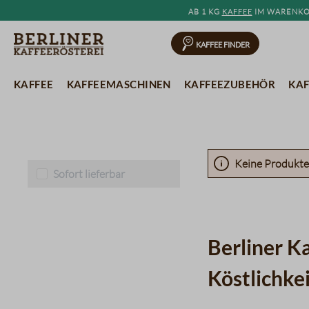
Ab 1 kg
Kaffee
im Warenkor
springen
Zur Hauptnavigation springen
Kaffee Finder
Kaffee
Kaffeemaschinen
Kaffeezubehör
Kaf
Keine Produkte
Sofort lieferbar
Berliner K
Köstlichke