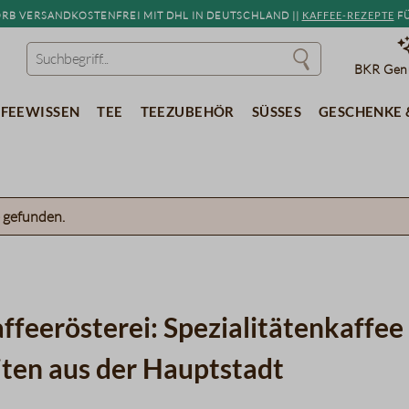
b versandkostenfrei mit DHL in Deutschland ||
Kaffee-Rezepte
fü
BKR Genu
feewissen
Tee
Teezubehör
Süßes
Geschenke 
Über uns
 gefunden.
affeerösterei: Spezialitätenkaff
iten aus der Hauptstadt