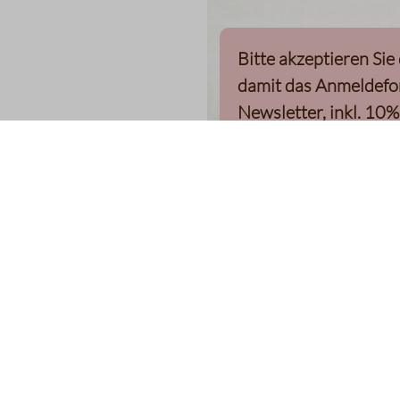
Bitte akzeptieren Sie
damit das Anmeldefo
Newsletter, inkl. 10%
Willkommensgutschei
kann
Klaviyo-Cookies akzepti
homepage