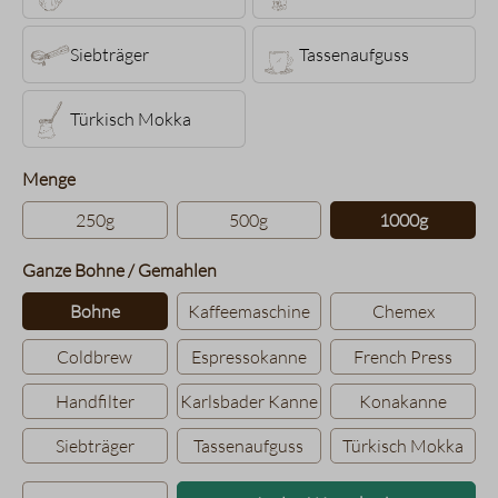
Siebträger
Tassenaufguss
Türkisch Mokka
auswählen
Menge
250g
500g
1000g
auswählen
Ganze Bohne / Gemahlen
Bohne
Kaffeemaschine
Chemex
Coldbrew
Espressokanne
French Press
Handfilter
Karlsbader Kanne
Konakanne
Siebträger
Tassenaufguss
Türkisch Mokka
Produkt Anzahl: Gib den gewünsc