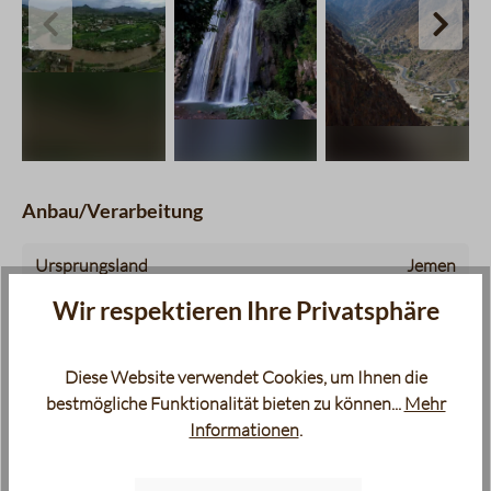
charts.imageSlider.prevLabel
chart
Anbau/Verarbeitung
Ursprungsland
Jemen
Wir respektieren Ihre Privatsphäre
Region
Saada
Diese Website verwendet Cookies, um Ihnen die
Cooperative Khulani Coffee Society for
Plantage
bestmögliche Funktionalität bieten zu können...
Mehr
Agricultural Development
Informationen
.
Anbauhöhe
2300 m