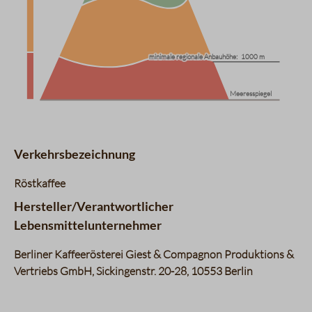
minimale regionale Anbauhöhe:
minimale regionale Anbauhöhe:
1000 m
1000 m
Meeresspiegel
Verkehrsbezeichnung
Röstkaffee
Hersteller/Verantwortlicher
Lebensmittelunternehmer
Berliner Kaffeerösterei Giest & Compagnon Produktions &
Vertriebs GmbH, Sickingenstr. 20-28, 10553 Berlin