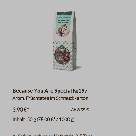
Because You Are Special №197
Arom. Früchtetee im Schmuckkarton
3,90 €*
Ab
3,55 €
Inhalt:
50 g
78,00 €* / 1000 g
(
)