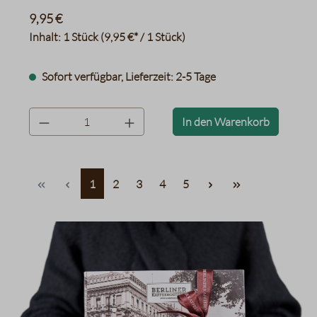
9,95 €
Inhalt:
1 Stück
(9,95 €* / 1 Stück)
Sofort verfügbar, Lieferzeit: 2-5 Tage
product.quantityLabel
In den Warenkorb
Seite
Seite
Seite
Seite
Seite
1
2
3
4
5