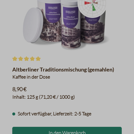
Apfel
Schwarzer Tee
Kräuter
Toast
Kakao
Karamell, Fruchtig, Malz
Walnüsse, Erdnüsse
Datentabelle für das Diagr
Durchschnittliche Bewertung von 5 von 5 Sternen
Altberliner Traditionsmischung (gemahlen)
Kaffee in der Dose
8,90 €
Inhalt:
125 g
(71,20 € / 1000 g)
Sofort verfügbar, Lieferzeit: 2-5 Tage
In den Warenkorb