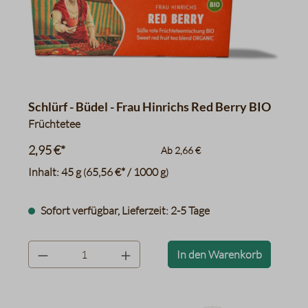
Schlürf - Büdel - Frau Hinrichs Red Berry BIO
Früchtetee
2,95 €*
Ab
2,66 €
Inhalt:
45 g
65,56 €* / 1000 g
(
)
Sofort verfügbar, Lieferzeit: 2-5 Tage
product.quantityLabel
In den Warenkorb