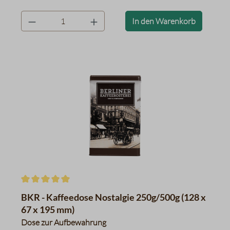
product.quantityLabel
In den Warenkorb
Durchschnittliche Bewertung von 5 von 5 Sternen
BKR - Kaffeedose Nostalgie 250g/500g (128 x
67 x 195 mm)
Dose zur Aufbewahrung