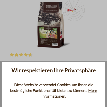
grüne Trauben
Mandarine
Vollmilchschokolade
Cola, Karamell
Nougat
Datentabelle für das Diagr
Durchschnittliche Bewertung von 4.8 von 5 Sternen
Mama Deluxe
Kaffee
Wir respektieren Ihre Privatsphäre
9,95 €*
Ab
9,05 €
Diese Website verwendet Cookies, um Ihnen die
Inhalt:
250 g
39,80 €* / 1000 g
(
)
bestmögliche Funktionalität bieten zu können...
Mehr
Informationen
.
Sofort verfügbar, Lieferzeit: 2-5 Tage