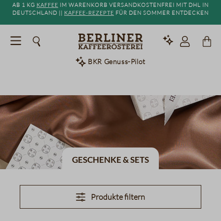
Ab 1 kg
Kaffee
im Warenkorb versandkostenfrei mit DHL in
alt springen
Deutschland ||
Kaffee-Rezepte
für den Sommer entdecken
BKR Genuss-Pilot
Geschenke & Sets
Produkte filtern