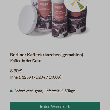
Orange
schwarzer Pfeffer, Curry
Toast
Karamell, Lakritz
Haselnüsse, Laugengebäck
Datentabelle für das Diagr
Berliner Kaffeekränzchen (gemahlen)
Kaffee in der Dose
8,90 €
Inhalt:
125 g
(71,20 € / 1000 g)
Sofort verfügbar, Lieferzeit: 2-5 Tage
In den Warenkorb