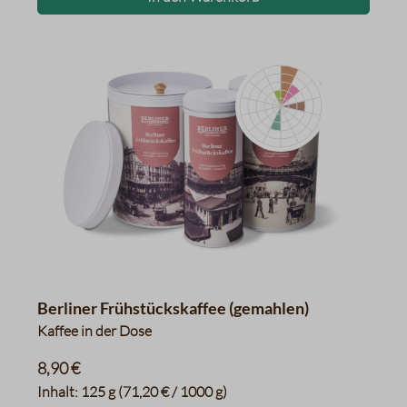
getrocknete Datteln
Schwarzer Tee
frisches Brot, Tabak
Melasse, Kekse
Nussig, Pekannüsse
Datentabelle für das Diagr
Berliner Frühstückskaffee (gemahlen)
Kaffee in der Dose
8,90 €
Inhalt:
125 g
(71,20 € / 1000 g)