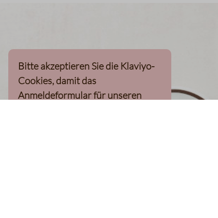
Bitte akzeptieren Sie die Klaviyo-
Cookies, damit das
Anmeldeformular für unseren
Newsletter, inkl. 10%-
Willkommensgutschein, geladen
werden kann
Klaviyo-Cookies akzeptieren
homepage