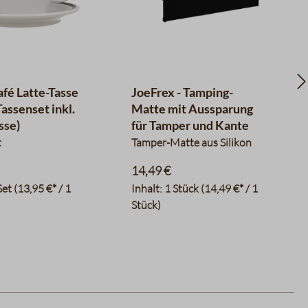
afé Latte-Tasse
JoeFrex - Tamping-
assenset inkl.
Matte mit Aussparung
sse)
für Tamper und Kante
t
Tamper-Matte aus Silikon
14,49 €
Set
(13,95 €* / 1
Inhalt:
1 Stück
(14,49 €* / 1
Stück)