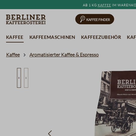
Ab 1 kg
Kaffee
im Warenkor
springen
Zur Hauptnavigation springen
Kaffee Finder
Kaffee
Kaffeemaschinen
Kaffeezubehör
Kaf
Kaffee
Aromatisierter Kaffee & Espresso
Bildergalerie überspringen