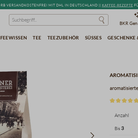
b versandkostenfrei mit DHL in Deutschland ||
Kaffee-Rezepte
fü
BKR Genu
feewissen
Tee
Teezubehör
Süßes
Geschenke 
aromatisi
aromatisiert
Durchschnitt
Anzahl
3
Bis