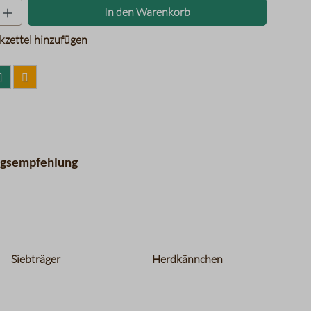
Produkt Anzahl: Gib den gewünschten Wer
In den Warenkorb
zettel hinzufügen
ngsempfehlung
Siebträger
Herdkännchen