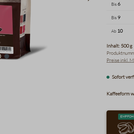
6
Bis
9
Bis
10
Ab
Inhalt: 500 g
Produktnumm
Preise inkl. 
Sofort verf
Kaffeeform w
EMPFOH