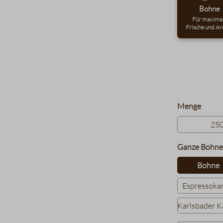
Bohne
Für maxima
Frische und Ar
auswä
Menge
25
Ganze Bohne
Bohne
Espressoka
Karlsbader 