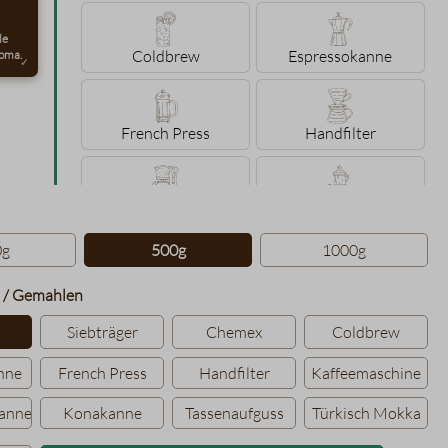
le
Coldbrew
Espressokanne
oma.
French Press
Handfilter
Kaffeemaschine
Karlsbader Kanne
hlen
0g
500g
1000g
Konakanne
Tassenaufguss
auswählen
 / Gemahlen
Siebträger
Chemex
Coldbrew
Türkisch Mokka
nne
French Press
Handfilter
Kaffeemaschine
Kanne
Konakanne
Tassenaufguss
Türkisch Mokka