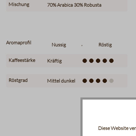
Mischung
70%
Arabica
30%
Robusta
Aromaprofil
,
Nussig
Röstig
Kaffeestärke
Kräftig
Röstgrad
Mittel dunkel
Diese Website ver