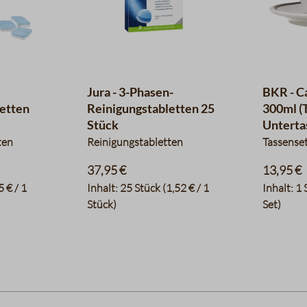
Jura - 3-Phasen-
BKR - C
letten
Reinigungstabletten 25
300ml (T
Stück
Unterta
ten
Reinigungstabletten
Tassense
37,95 €
13,95 €
5 € / 1
Inhalt:
25 Stück
(1,52 € / 1
Inhalt:
1 
Stück)
Set)