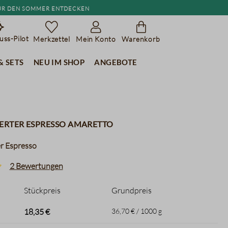
r den Sommer entdecken
ss-Pilot
Merkzettel
Mein Konto
Warenkorb
& Sets
Neu im Shop
Angebote
erter Espresso Amaretto
er Espresso
2 Bewertungen
liche Bewertung von 5 von 5 Sternen
Stückpreis
Grundpreis
18,35 €
36,70 € / 1000 g