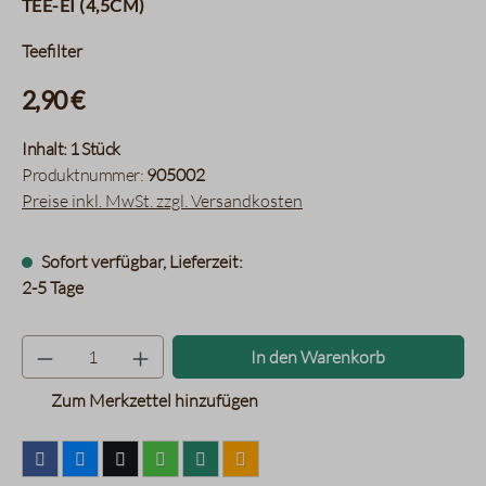
Tee-Ei (4,5cm)
Teefilter
2,90 €
Inhalt:
1 Stück
Produktnummer:
905002
Preise inkl. MwSt. zzgl. Versandkosten
Sofort verfügbar, Lieferzeit:
2-5 Tage
Produkt Anzahl: Gib den gewünsc
In den Warenkorb
Zum Merkzettel hinzufügen