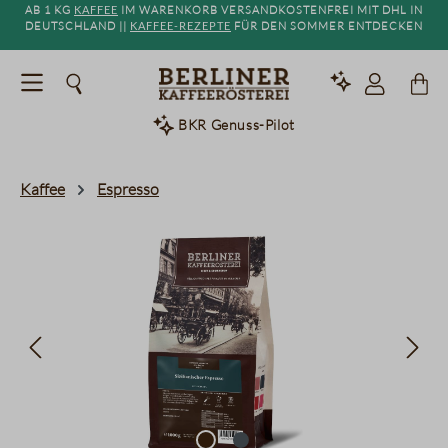
Ab 1 kg
Kaffee
im Warenkorb versandkostenfrei mit DHL in
alt springen
Deutschland ||
Kaffee-Rezepte
für den Sommer entdecken
BKR Genuss-Pilot
Kaffee
Espresso
Bildergalerie überspringen