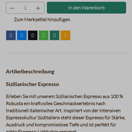
Produkt Anzahl: Gib den gewünsc
In den Warenkorb
Zum Merkzettel hinzufügen
Artikelbeschreibung
Sizilianischer Espresso
Erleben Sie mit unserem Sizilianischen Espresso aus 100 %
Robusta ein kraftvolles Geschmackserlebnis nach
traditionell italienischer Art. Inspiriert von der intensiven
Espressokultur Süditaliens steht dieser Espresso für Stärke,
Ausdruck und kompromisslose Tiefe und ist perfekt für
echte Espresso-Liebhaber geeignet.