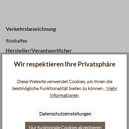
Komplexität
1 / 5
Körper
5 / 5
Nachgeschmack
3 / 5
Verkehrsbezeichnung
Fruchtigkeit
1 / 5
Balance
3 / 5
Röstkaffee
Süße
3 / 5
Hersteller/Verantwortlicher
Bouquet
5 / 5
Lebensmittelunternehmer
Wir respektieren Ihre Privatsphäre
Berliner Kaffeerösterei Giest & Compagnon Produktions &
Vertriebs GmbH, Sickingenstr. 20-28, 10553 Berlin
Diese Website verwendet Cookies, um Ihnen die
bestmögliche Funktionalität bieten zu können...
Mehr
Informationen
.
Datenschutzeinstellungen
Produktgalerie überspringen
Zubehör
Nur funktionale Cookies akzeptieren