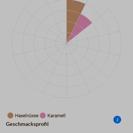
Datentabelle für das Diagramm: Aromarad
Haselnüsse
Karamell
i
Geschmacksprofil