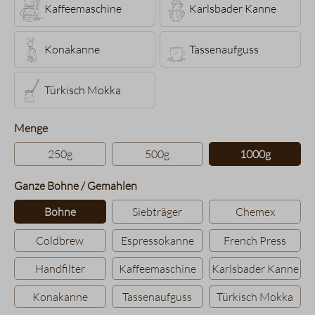
Kaffeemaschine
Karlsbader Kanne
Konakanne
Tassenaufguss
Türkisch Mokka
auswählen
Menge
250g
500g
1000g
auswählen
Ganze Bohne / Gemahlen
Bohne
Siebträger
Chemex
Coldbrew
Espressokanne
French Press
Handfilter
Kaffeemaschine
Karlsbader Kanne
Konakanne
Tassenaufguss
Türkisch Mokka