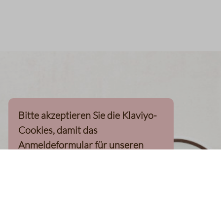
Bitte akzeptieren Sie die Klaviyo-
Cookies, damit das
Anmeldeformular für unseren
Newsletter, inkl. 10%-
Willkommensgutschein, geladen
werden kann
Klaviyo-Cookies akzeptieren