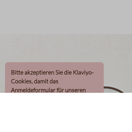
Bitte akzeptieren Sie die Klaviyo-
Cookies, damit das
Anmeldeformular für unseren
Newsletter, inkl. 10%-
Willkommensgutschein, geladen
werden kann
Klaviyo-Cookies akzeptieren