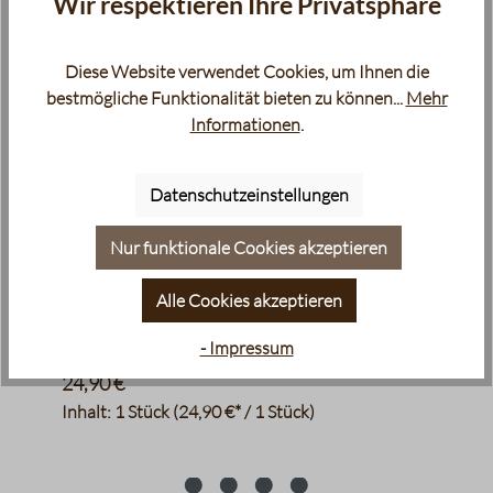
Wir respektieren Ihre Privatsphäre
Zubehör
Diese Website verwendet Cookies, um Ihnen die
bestmögliche Funktionalität bieten zu können...
Mehr
Informationen
.
Datenschutzeinstellungen
Nur funktionale Cookies akzeptieren
Alle Cookies akzeptieren
JoeFrex - Tamper, 58 mm, Aluminium
Espresso-Tamper
- Impressum
24,90 €
Inhalt:
1 Stück
(24,90 €* / 1 Stück)