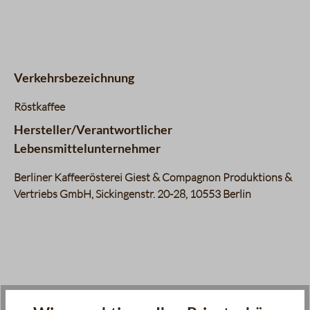
Datentabelle für das Diagramm: Geschmacksprofil
Aroma
4 / 5
Komplexität
3 / 5
Körper
5 / 5
Nachgeschmack
3 / 5
Verkehrsbezeichnung
Fruchtigkeit
1 / 5
Balance
4 / 5
Röstkaffee
Süße
2 / 5
Hersteller/Verantwortlicher
Bouquet
4 / 5
Lebensmittelunternehmer
Berliner Kaffeerösterei Giest & Compagnon Produktions &
Vertriebs GmbH, Sickingenstr. 20-28, 10553 Berlin
Produktgalerie überspringen