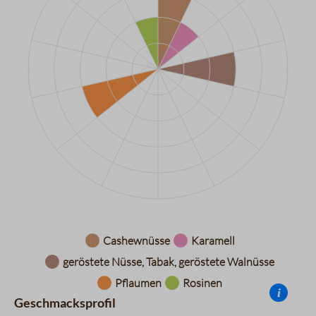
Datentabelle für das Diagramm: Aromarad
Cashewnüsse
Karamell
geröstete Nüsse, Tabak, geröstete Walnüsse
Pflaumen
Rosinen
i
Geschmacksprofil