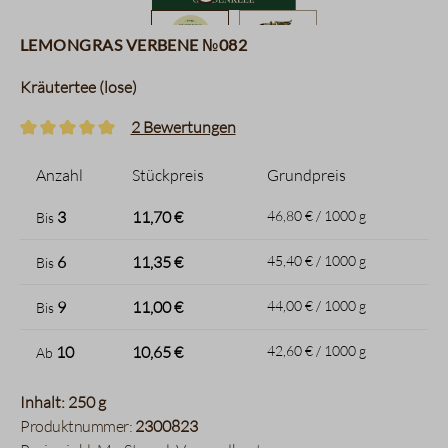
Lemongras Verbene №082
Kräutertee (lose)
2 Bewertungen
Durchschnittliche Bewertung von 5 von 5 Sternen
Anzahl
Stückpreis
Grundpreis
3
11,70 €
46,80 € / 1000 g
Bis
6
11,35 €
45,40 € / 1000 g
Bis
9
11,00 €
44,00 € / 1000 g
Bis
10
10,65 €
42,60 € / 1000 g
Ab
Inhalt: 250 g
Produktnummer:
2300823