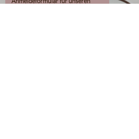
Anmeldeformular für unseren
Newsletter, inkl. 10%-
Willkommensgutschein, geladen
werden kann
Klaviyo-Cookies akzeptieren
homepage
Kaffee Finder
Produkte
Kaffee
Filterkaffee
Espresso
Aromatisierter Kaffee