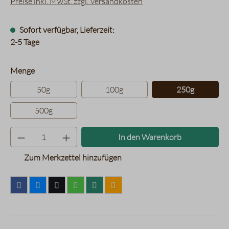
Preise inkl. MwSt. zzgl. Versandkosten
Sofort verfügbar, Lieferzeit:
2-5 Tage
auswählen
Menge
50g
100g
250g
500g
Produkt Anzahl: Gib den gewünsc
In den Warenkorb
Zum Merkzettel hinzufügen