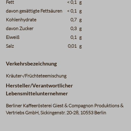
Fett
< 0,1
g
davon gesättigte Fettsäuren
< 0,1
g
Kohlenhydrate
0,7
g
davon Zucker
0,3
g
Eiweiß
0,1
g
Salz
0,01
g
Verkehrsbezeichnung
Kräuter-/Früchteteemischung
Hersteller/Verantwortlicher
Lebensmittelunternehmer
Berliner Kaffeerösterei Giest & Compagnon Produktions &
Vertriebs GmbH, Sickingenstr. 20-28, 10553 Berlin