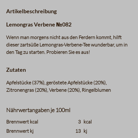
Artikelbeschreibung
Lemongras Verbene №082
Wenn man morgens nicht aus den Ferdern kommt, hilft
dieser zartsüße Lemongras-Verbene-Tee wunderbar, um in
den Tag zu starten. Probieren Sie es aus!
Zutaten
Apfelstücke (37%), geröstete Apfelstücke (20%),
Zitronengras (20%), Verbene (20%), Ringelblumen
Nährwertangaben je 100ml
charts.nutritions.header_name
charts.nutritions.header_value
Brennwert kcal
3
kcal
Brennwert kj
13
kj