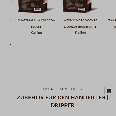
 Kaffee
Guatemala La Cascada
Mexiko Maragogype
Tans
,
Estate
Liquidambar Estate
N
(125g /
Kaffee
Kaffee
)
 Kaffee
se
Unsere Empfehlung
Zubehör für den Handfilter |
Dripper