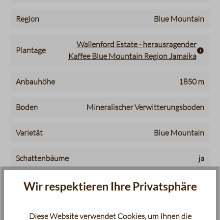
Region
Blue Mountain
Wallenford Estate - herausragender
Plantage
Kaffee Blue Mountain Region Jamaika
Anbauhöhe
1850 m
Boden
Mineralischer Verwitterungsboden
Varietät
Blue Mountain
Schattenbäume
ja
Qualität
Grade 1
Wir respektieren Ihre Privatsphäre
Aufbereitung
Fully washed
Diese Website verwendet Cookies, um Ihnen die