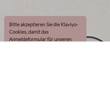
Bitte akzeptieren Sie die Klaviyo-
Cookies, damit das
Anmeldeformular für unseren
Newsletter, inkl. 10%-
Willkommensgutschein, geladen
werden kann
Klaviyo-Cookies akzeptieren
homepage
Kaffee Finder