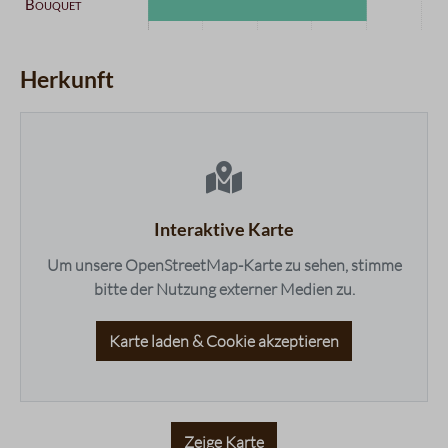
Kategorie
Intensität
Datentabelle für das Diagramm: Geschmacksprofil
Aroma
4 / 5
Herkunft
Komplexität
5 / 5
Körper
3 / 5
maps.accessibleList.headline
Nachgeschmack
5 / 5
Fruchtigkeit
4 / 5
Balance
5 / 5
Süße
3 / 5
Interaktive Karte
Bouquet
4 / 5
Um unsere OpenStreetMap-Karte zu sehen, stimme
bitte der Nutzung externer Medien zu.
Karte laden & Cookie akzeptieren
Zeige Karte