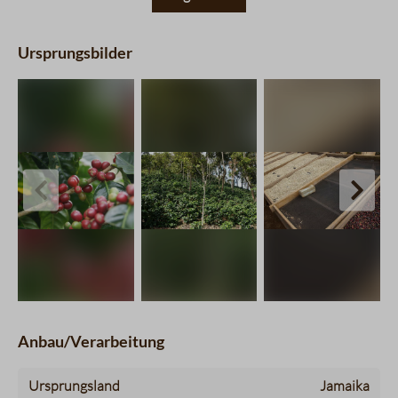
Ursprungsbilder
charts.imageSlider.prevLabel
chart
Anbau/Verarbeitung
Ursprungsland
Jamaika