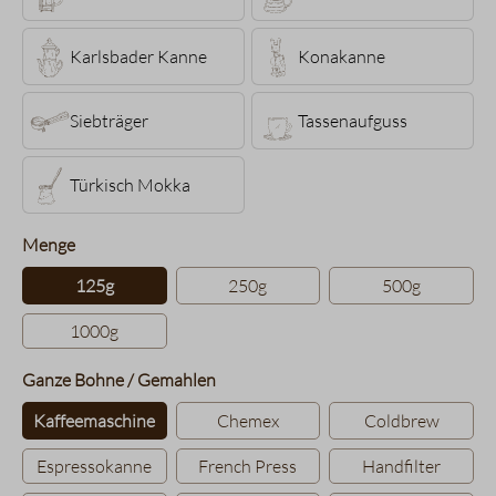
Karlsbader Kanne
Konakanne
Siebträger
Tassenaufguss
Türkisch Mokka
auswählen
Menge
125g
250g
500g
1000g
auswählen
Ganze Bohne / Gemahlen
Kaffeemaschine
Chemex
Coldbrew
Espressokanne
French Press
Handfilter