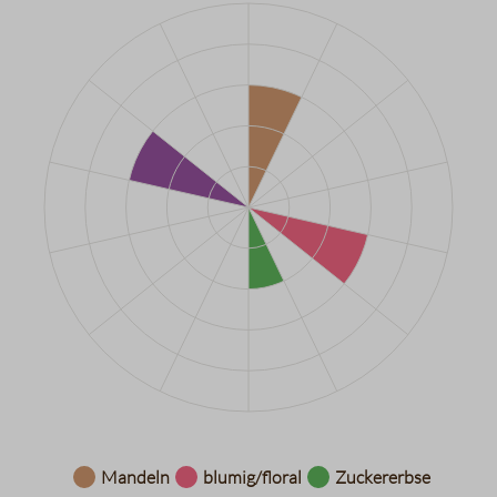
Datentabelle für das Diagramm: Aromarad
Mandeln
blumig/floral
Zuckererbse