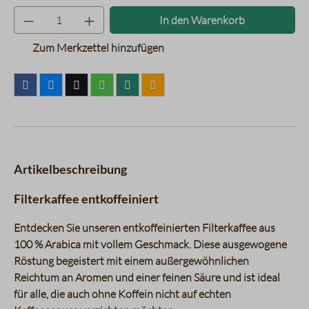
Produkt Anzahl: Gib den gewünsc
In den Warenkorb
Zum Merkzettel hinzufügen
Artikelbeschreibung
Filterkaffee entkoffeiniert
Entdecken Sie unseren entkoffeinierten Filterkaffee aus
100 % Arabica mit vollem Geschmack. Diese ausgewogene
Röstung begeistert mit einem außergewöhnlichen
Reichtum an Aromen und einer feinen Säure und ist ideal
für alle, die auch ohne Koffein nicht auf echten