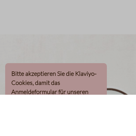
Bitte akzeptieren Sie die Klaviyo-
Cookies, damit das
Anmeldeformular für unseren
Newsletter, inkl. 10%-
Willkommensgutschein, geladen
werden kann
Klaviyo-Cookies akzeptieren