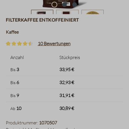
Filterkaffee entkoffeiniert
Kaffee
10 Bewertungen
Durchschnittliche Bewertung von 4.5 von 5 Sternen
Anzahl
Stückpreis
3
33,95 €
Bis
6
32,93 €
Bis
9
31,91 €
Bis
10
30,89 €
Ab
Produktnummer:
1070507