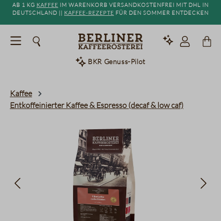
Ab 1 kg
Kaffee
im Warenkorb versandkostenfrei mit DHL in
alt springen
Deutschland ||
Kaffee-Rezepte
für den Sommer entdecken
BKR Genuss-Pilot
Kaffee
Entkoffeinierter Kaffee & Espresso (decaf & low caf)
Bildergalerie überspringen