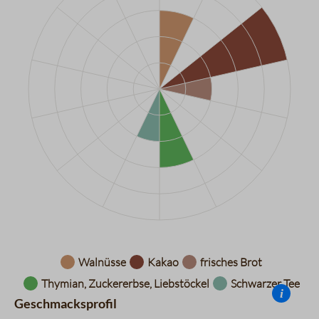
Datentabelle für das Diagramm: Aromarad
Walnüsse
Kakao
frisches Brot
Thymian, Zuckererbse, Liebstöckel
Schwarzer Tee
i
Geschmacksprofil