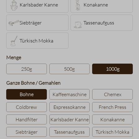
Karlsbader Kanne
Konakanne
Siebträger
Tassenaufguss
Türkisch Mokka
auswählen
Menge
250g
500g
1000g
auswählen
Ganze Bohne / Gemahlen
Bohne
Kaffeemaschine
Chemex
Coldbrew
Espressokanne
French Press
Handfilter
Karlsbader Kanne
Konakanne
Siebträger
Tassenaufguss
Türkisch Mokka