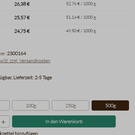
26,38 €
52,76 € / 1000 g
25,57 €
51,14 € / 1000 g
24,75 €
49,50 € / 1000 g
er:
2300164
MwSt. zzgl. Versandkosten
ügbar, Lieferzeit: 2-5 Tage
hlen
100g
250g
500g
Produkt Anzahl: Gib den gewünschten Wer
In den Warenkorb
zettel hinzufügen