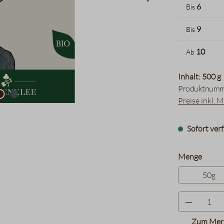
6
Bis
9
Bis
10
Ab
Inhalt: 500 g
Produktnumm
Preise inkl. 
Sofort verf
auswä
Menge
50g
Zum Merk