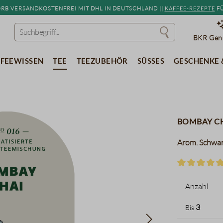
b versandkostenfrei mit DHL in Deutschland ||
Kaffee-Rezepte
fü
BKR Genu
feewissen
Tee
Teezubehör
Süßes
Geschenke 
Bombay Ch
Arom. Schwarz
Durchschnitt
Anzahl
3
Bis