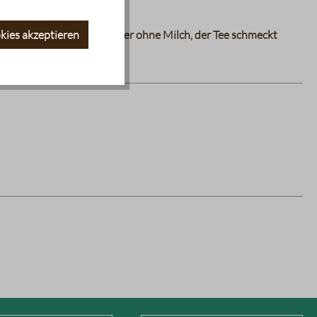
arzen Tee mehr. Ob mit oder ohne Milch, der Tee schmeckt
kies akzeptieren