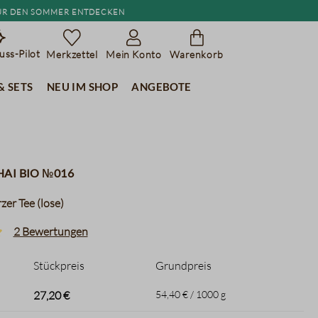
r den Sommer entdecken
ss-Pilot
Merkzettel
Mein Konto
Warenkorb
& Sets
Neu im Shop
Angebote
ai BIO №016
er Tee (lose)
2 Bewertungen
liche Bewertung von 5 von 5 Sternen
Stückpreis
Grundpreis
27,20 €
54,40 € / 1000 g