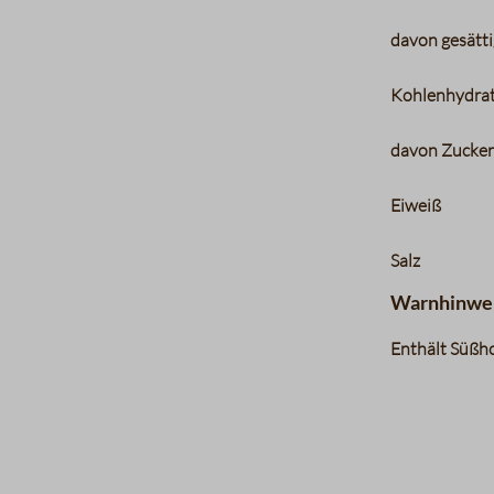
davon gesätti
Kohlenhydra
davon Zucke
Eiweiß
Salz
Warnhinwe
Enthält Süßho