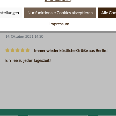
Köstlich aufregender leichter Ter
Bewertung mit 5 von 5 Sternen
stellungen
Einmal getrunken und seit dem trinke ich keinen anderen schw
Nur funktionale Cookies akzeptieren
Alle Coo
leicht würzig, aufregend und einfach lecker!
- Impressum
14. Oktober 2021 16:30
Immer wieder köstliche Grüße aus Berlin!
Bewertung mit 5 von 5 Sternen
Ein Tee zu jeder Tageszeit!