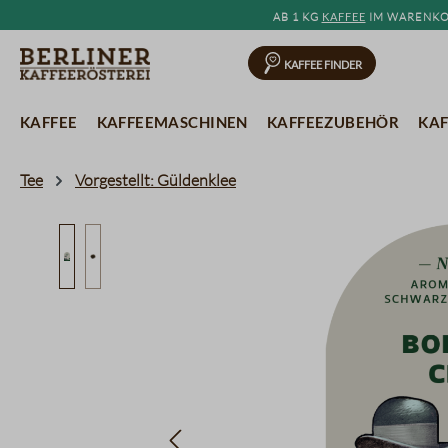
Ab 1 kg
Kaffee
im Warenkor
springen
Zur Hauptnavigation springen
Kaffee Finder
Kaffee
Kaffeemaschinen
Kaffeezubehör
Kaf
Tee
Vorgestellt: Güldenklee
Bildergalerie überspringen