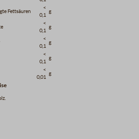
<
gte Fettsäuren
g
0,1
<
te
g
0,1
<
r
g
0,1
<
g
0,1
<
g
0,01
ise
lz.