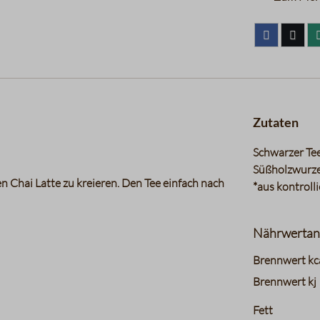
Zutaten
Schwarzer Tee
Süßholzwurzel
 Chai Latte zu kreieren. Den Tee einfach nach
*aus kontroll
Nährwertan
charts.nutri
Brennwert kc
Brennwert kj
Fett