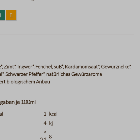
*, Zimt*, Ingwer*, Fenchel, süß*, Kardamomsaat*, Gewürznelke*,
*, Schwarzer Pfeffer*, natürliches Gewürzaroma
iert biologischem Anbau
gaben je 100ml
tions.header_name
charts.nutritions.header_value
charts.nutritions
al
1
kcal
4
kj
<
g
0,1