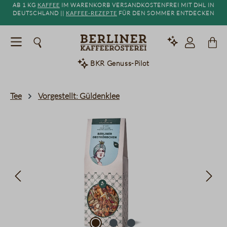
Ab 1 kg
Kaffee
im Warenkorb versandkostenfrei mit DHL in
alt springen
Deutschland ||
Kaffee-Rezepte
für den Sommer entdecken
BKR Genuss-Pilot
Tee
Vorgestellt: Güldenklee
Bildergalerie überspringen