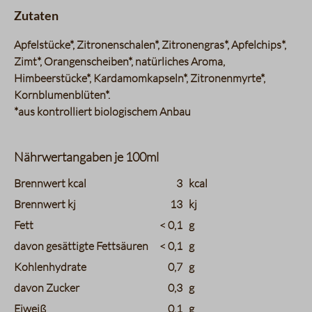
Zutaten
Apfelstücke*, Zitronenschalen*, Zitronengras*, Apfelchips*,
Zimt*, Orangenscheiben*, natürliches Aroma,
Himbeerstücke*, Kardamomkapseln*, Zitronenmyrte*,
Kornblumenblüten*.
*aus kontrolliert biologischem Anbau
Nährwertangaben je 100ml
charts.nutritions.header_name
charts.nutritions.header_value
Brennwert kcal
3
kcal
Brennwert kj
13
kj
Fett
< 0,1
g
davon gesättigte Fettsäuren
< 0,1
g
Kohlenhydrate
0,7
g
davon Zucker
0,3
g
Eiweiß
0,1
g