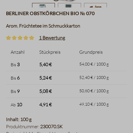
Berliner Obstkörbchen BIO № 070
Arom. Früchtetee im Schmuckkarton
1 Bewertung
Durchschnittliche Bewertung von 5 von 5 Sternen
Anzahl
Stückpreis
Grundpreis
3
5,40 €
54,00 € / 1000 g
Bis
6
5,24 €
52,40 € / 1000 g
Bis
9
5,08 €
50,80 € / 1000 g
Bis
10
4,91 €
49,10 € / 1000 g
Ab
Inhalt: 100 g
Produktnummer:
230070.SK