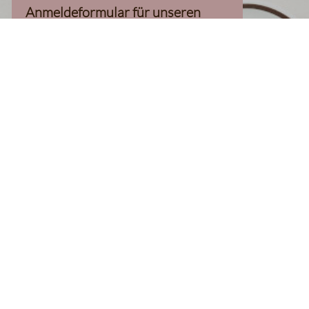
Anmeldeformular für unseren
Newsletter, inkl. 10%-
Willkommensgutschein, geladen
werden kann
Klaviyo-Cookies akzeptieren
homepage
Kaffee Finder
Produkte
Kaffee
Filterkaffee
Espresso