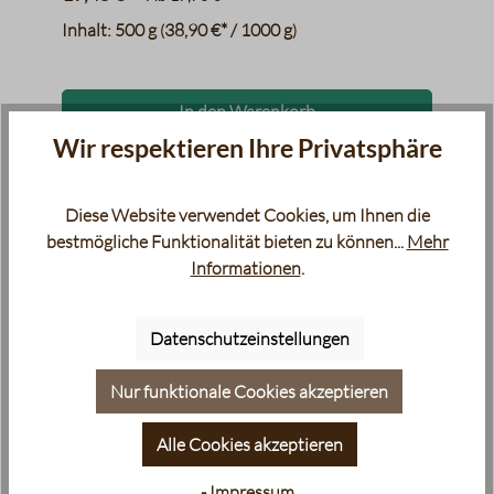
Inhalt:
500 g
38,90 €* / 1000 g
(
)
In den Warenkorb
Wir respektieren Ihre Privatsphäre
Diese Website verwendet Cookies, um Ihnen die
Mehr Kaffee. Mehr Wissen.
bestmögliche Funktionalität bieten zu können...
Mehr
Informationen
.
Mehr Kaffeewissen
Datenschutzeinstellungen
Nur funktionale Cookies akzeptieren
Alle Cookies akzeptieren
- Impressum