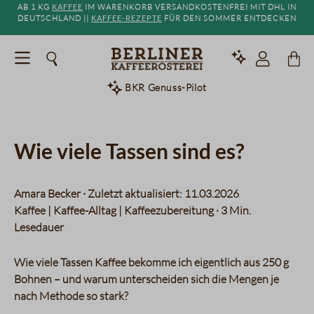
Ab 1 kg
Kaffee
im Warenkorb versandkostenfrei mit DHL in
alt springen
Deutschland ||
Kaffee-Rezepte
für den Sommer entdecken
BKR Genuss-Pilot
Wie viele Tassen sind es?
Amara Becker
·
Zuletzt aktualisiert: 11.03.2026
Kaffee | Kaffee-Alltag | Kaffeezubereitung
·
3 Min.
Lesedauer
Wie viele Tassen Kaffee bekomme ich eigentlich aus 250 g
Bohnen – und warum unterscheiden sich die Mengen je
nach Methode so stark?