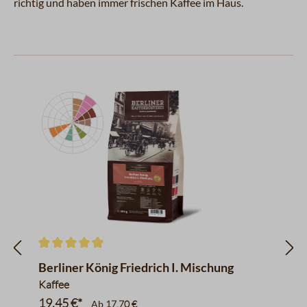
richtig und haben immer frischen Kaffee im Haus.
Produktgalerie überspringen
Kirschen, Pflaumen
Schwarzer Tee
schwarzer Pfeffer
Toast, Tabak
Vollmilchschokolade
Sahne
Nussig, Maronen
Datentabelle für das Diagramm:
en
Durchschnittliche Bewertung von 4.9 von 5 Sternen
Berliner König Friedrich I. Mischung
Kaffee
19,45 €*
Ab
17,70 €