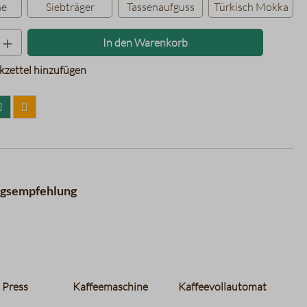
ne
Siebträger
Tassenaufguss
Türkisch Mokka
Produkt Anzahl: Gib den gewünschten Wer
In den Warenkorb
zettel hinzufügen
ngsempfehlung
 Press
Kaffeemaschine
Kaffeevollautomat