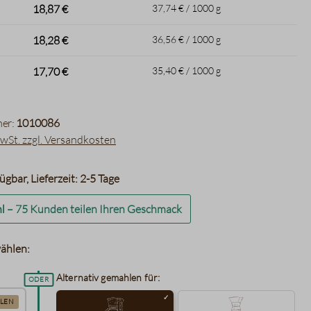
18,87 €
37,74 € / 1000 g
18,28 €
36,56 € / 1000 g
17,70 €
35,40 € / 1000 g
er:
1010086
MwSt. zzgl. Versandkosten
ügbar, Lieferzeit: 2-5 Tage
l
–
75 Kunden teilen Ihren Geschmack
ählen:
Alternativ gemahlen für:
LEN