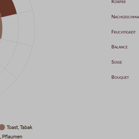
Kategorie
Datentabelle
Aroma
Komplexität
Körper
Nachgeschm
Toast, Tabak
Fruchtigkeit
, Pflaumen
Balance