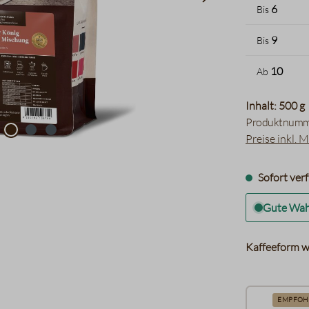
6
Bis
9
Bis
10
Ab
Inhalt: 500 g
Produktnumm
Preise inkl. 
Sofort verf
Gute Wah
Kaffeeform w
EMPFOH