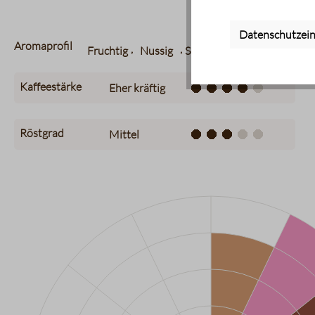
Datenschutzein
Aromaprofil
,
,
,
Fruchtig
Nussig
Schokoladig
Süß
Kaffeestärke
Eher kräftig
Röstgrad
Mittel