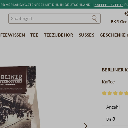
b versandkostenfrei mit DHL in Deutschland ||
Kaffee-Rezepte
fü
BKR Genu
feewissen
Tee
Teezubehör
Süßes
Geschenke 
Berliner 
Kaffee
Durchschnitt
Anzahl
3
Bis