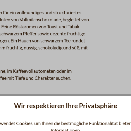
n für ein vollmundiges und strukturiertes
Noten von Vollmilchschokolade, begleitet von
 Feine Röstaromen von Toast und Tabak
schwarzem Pfeffer sowie dezente fruchtige
orgen. Ein Hauch von schwarzem Tee rundet
 fruchtig, nussig, schokoladig und süß, mit
hine, im Kaffeevollautomaten oder im
ffee mit Tiefe und Charakter suchen.
Wir respektieren Ihre Privatsphäre
wendet Cookies, um Ihnen die bestmögliche Funktionalität bieten
Informationen
.