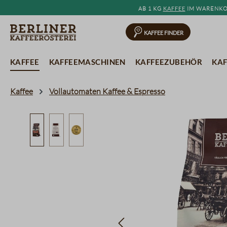
Ab 1 kg
Kaffee
im Warenkor
springen
Zur Hauptnavigation springen
Kaffee Finder
Kaffee
Kaffeemaschinen
Kaffeezubehör
Kaf
Kaffee
Vollautomaten Kaffee & Espresso
Bildergalerie überspringen