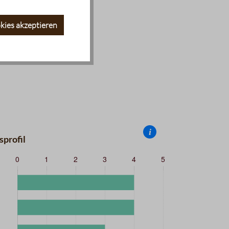
kies akzeptieren
i
profil