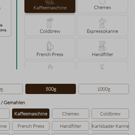
Chemex
Kaffeemaschine
le
oma.
Coldbrew
Espressokanne
French Press
Handfilter
Karlsbader Kanne
Konakanne
hlen
0g
500g
1000g
Siebträger
Tassenaufguss
auswählen
 / Gemahlen
Kaffeemaschine
Chemex
Coldbrew
Türkisch Mokka
nne
French Press
Handfilter
Karlsbader Kanne