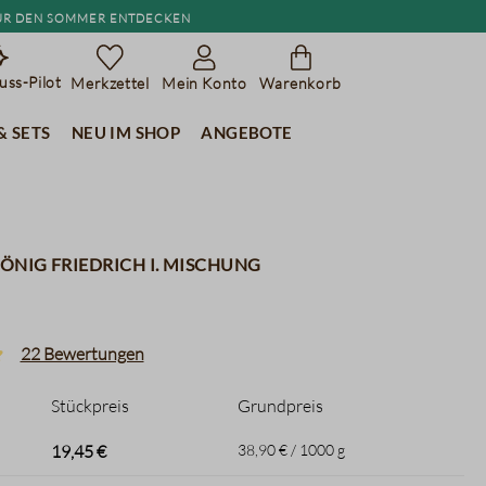
r den Sommer entdecken
ss-Pilot
Merkzettel
Mein Konto
Warenkorb
& Sets
Neu im Shop
Angebote
König Friedrich I. Mischung
22 Bewertungen
liche Bewertung von 4.9 von 5 Sternen
Stückpreis
Grundpreis
19,45 €
38,90 € / 1000 g