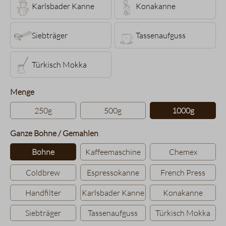
Karlsbader Kanne
Konakanne
Siebträger
Tassenaufguss
Türkisch Mokka
auswählen
Menge
250g
500g
1000g
auswählen
Ganze Bohne / Gemahlen
Bohne
Kaffeemaschine
Chemex
Coldbrew
Espressokanne
French Press
Handfilter
Karlsbader Kanne
Konakanne
Siebträger
Tassenaufguss
Türkisch Mokka