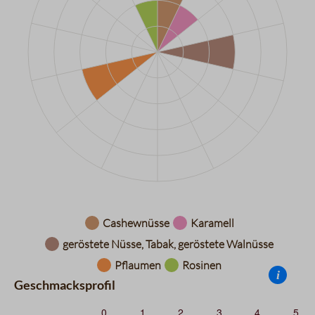
Datentabelle für das Diagramm: Aromarad
Cashewnüsse
Karamell
geröstete Nüsse, Tabak, geröstete Walnüsse
Pflaumen
Rosinen
i
Geschmacksprofil