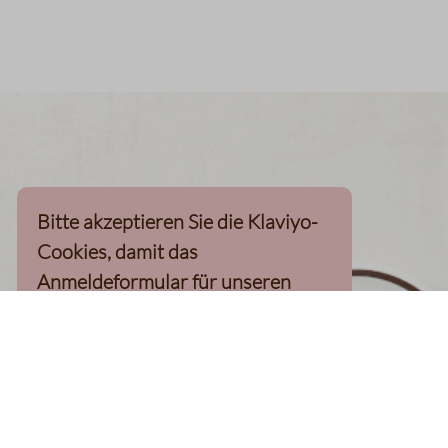
Bitte akzeptieren Sie die Klaviyo-
Cookies, damit das
Anmeldeformular für unseren
Newsletter, inkl. 10%-
Willkommensgutschein, geladen
werden kann
Klaviyo-Cookies akzeptieren