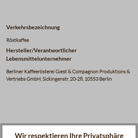
Komplexität
3 / 5
Körper
5 / 5
Nachgeschmack
3 / 5
Verkehrsbezeichnung
Fruchtigkeit
1 / 5
Balance
4 / 5
Röstkaffee
Süße
2 / 5
Hersteller/Verantwortlicher
Bouquet
4 / 5
Lebensmittelunternehmer
Berliner Kaffeerösterei Giest & Compagnon Produktions &
Vertriebs GmbH, Sickingenstr. 20-28, 10553 Berlin
Produktgalerie überspringen
Zubehör
Wir respektieren Ihre Privatsphäre