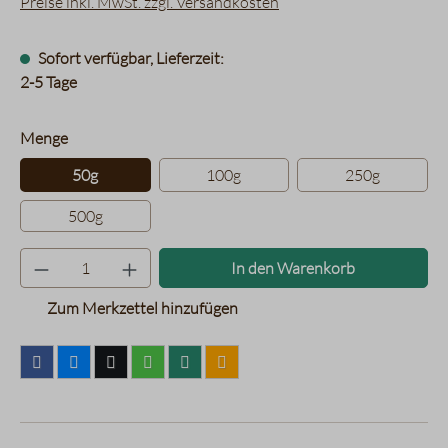
Preise inkl. MwSt. zzgl. Versandkosten
Sofort verfügbar, Lieferzeit:
2-5 Tage
auswählen
Menge
50g
100g
250g
500g
Produkt Anzahl: Gib den gewünsc
In den Warenkorb
Zum Merkzettel hinzufügen