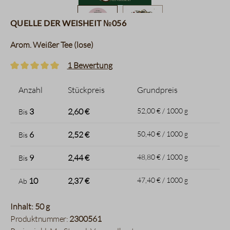
Quelle der Weisheit №056
Arom. Weißer Tee (lose)
1 Bewertung
Durchschnittliche Bewertung von 5 von 5 Sternen
Anzahl
Stückpreis
Grundpreis
3
2,60 €
52,00 € / 1000 g
Bis
6
2,52 €
50,40 € / 1000 g
Bis
9
2,44 €
48,80 € / 1000 g
Bis
10
2,37 €
47,40 € / 1000 g
Ab
Inhalt: 50 g
Produktnummer:
2300561