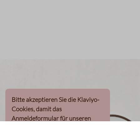
Bitte akzeptieren Sie die Klaviyo-
Cookies, damit das
Anmeldeformular für unseren
Newsletter, inkl. 10%-
Willkommensgutschein, geladen