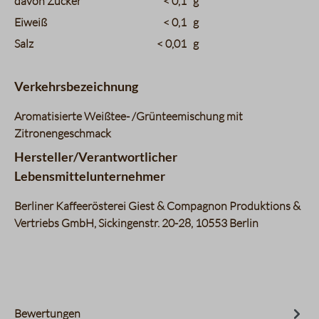
davon Zucker
< 0,1
g
Eiweiß
< 0,1
g
Salz
< 0,01
g
Verkehrsbezeichnung
Aromatisierte Weißtee- /Grünteemischung mit
Zitronengeschmack
Hersteller/Verantwortlicher
Lebensmittelunternehmer
Berliner Kaffeerösterei Giest & Compagnon Produktions &
Vertriebs GmbH, Sickingenstr. 20-28, 10553 Berlin
Bewertungen