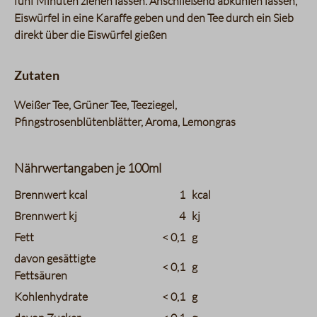
fünf Minuten ziehen lassen. Anschließend abkühlen lassen,
Eiswürfel in eine Karaffe geben und den Tee durch ein Sieb
direkt über die Eiswürfel gießen
Zutaten
Weißer Tee, Grüner Tee, Teeziegel,
Pfingstrosenblütenblätter, Aroma, Lemongras
Nährwertangaben je 100ml
charts.nutritions.header_name
charts.nutritions.header_value
Brennwert kcal
1
kcal
Brennwert kj
4
kj
Fett
< 0,1
g
davon gesättigte
< 0,1
g
Fettsäuren
Kohlenhydrate
< 0,1
g