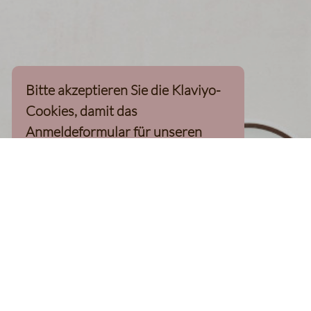
Bitte akzeptieren Sie die Klaviyo-
Cookies, damit das
Anmeldeformular für unseren
Newsletter, inkl. 10%-
Willkommensgutschein, geladen
werden kann
Klaviyo-Cookies akzeptieren
homepage