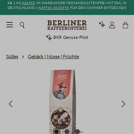
Ab 1 kg
Kaffee
im Warenkorb versandkostenfrei mit DHL in
alt springen
Deutschland ||
Kaffee-Rezepte
für den Sommer entdecken
BKR Genuss-Pilot
Süßes
Gebäck | Nüsse | Früchte
Bildergalerie überspringen