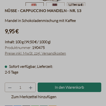
Nüsse - Cappuccino Mandeln - Nr. 13
Mandel in Schokoladenmischung mit Kaffee
9,95 €
Inhalt:
100 g
(99,50 € / 1000 g)
Produktnummer:
190475
Preise inkl. MwSt. zzgl. Versandkosten
Sofort verfügbar, Lieferzeit:
2-5 Tage
Produkt Anzahl: Gib den gewünsc
In den Warenkorb
Zum Merkzettel hinzufügen