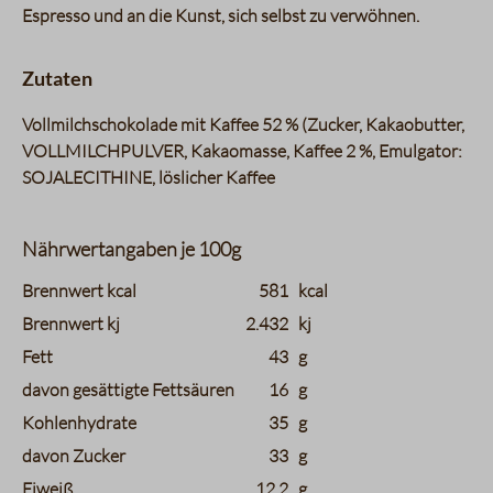
Espresso und an die Kunst, sich selbst zu verwöhnen.
Zutaten
Vollmilchschokolade mit Kaffee 52 % (Zucker, Kakaobutter,
VOLLMILCHPULVER, Kakaomasse, Kaffee 2 %, Emulgator:
SOJALECITHINE, löslicher Kaffee
Nährwertangaben je 100g
charts.nutritions.header_name
charts.nutritions.header_value
Brennwert kcal
581
kcal
Brennwert kj
2.432
kj
Fett
43
g
davon gesättigte Fettsäuren
16
g
Kohlenhydrate
35
g
davon Zucker
33
g
Eiweiß
12,2
g