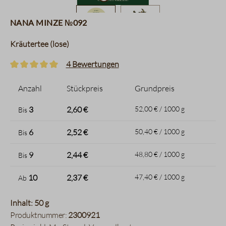
Nana Minze №092
Kräutertee (lose)
4 Bewertungen
Durchschnittliche Bewertung von 5 von 5 Sternen
Anzahl
Stückpreis
Grundpreis
3
2,60 €
52,00 € / 1000 g
Bis
6
2,52 €
50,40 € / 1000 g
Bis
9
2,44 €
48,80 € / 1000 g
Bis
10
2,37 €
47,40 € / 1000 g
Ab
Inhalt: 50 g
Produktnummer:
2300921