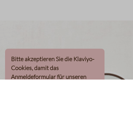
Bitte akzeptieren Sie die Klaviyo-
Cookies, damit das
Anmeldeformular für unseren
Newsletter, inkl. 10%-
Willkommensgutschein, geladen
werden kann
Klaviyo-Cookies akzeptieren