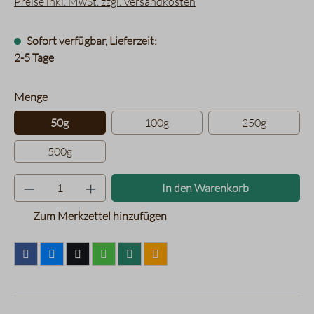
Preise inkl. MwSt. zzgl. Versandkosten
Sofort verfügbar, Lieferzeit:
2-5 Tage
auswählen
Menge
50g
100g
250g
500g
Produkt Anzahl: Gib den gewünsc
In den Warenkorb
Zum Merkzettel hinzufügen