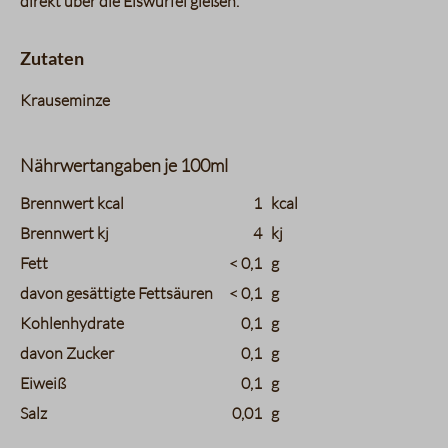
direkt über die Eiswürfel gießen.
Zutaten
Krauseminze
Nährwertangaben je 100ml
charts.nutritions.header_name
charts.nutritions.header_value
Brennwert kcal
1
kcal
Brennwert kj
4
kj
Fett
< 0,1
g
davon gesättigte Fettsäuren
< 0,1
g
Kohlenhydrate
0,1
g
davon Zucker
0,1
g
Eiweiß
0,1
g
Salz
0,01
g