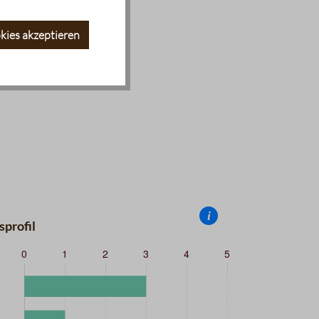
kies akzeptieren
i
profil