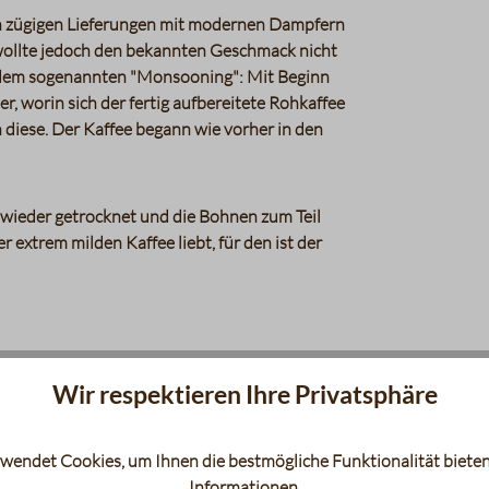
en zügigen Lieferungen mit modernen Dampfern
 wollte jedoch den bekannten Geschmack nicht
 dem sogenannten "Monsooning": Mit Beginn
, worin sich der fertig aufbereitete Rohkaffee
iese. Der Kaffee begann wie vorher in den
 wieder getrocknet und die Bohnen zum Teil
r extrem milden Kaffee liebt, für den ist der
Wir respektieren Ihre Privatsphäre
wendet Cookies, um Ihnen die bestmögliche Funktionalität bieten
Informationen
.