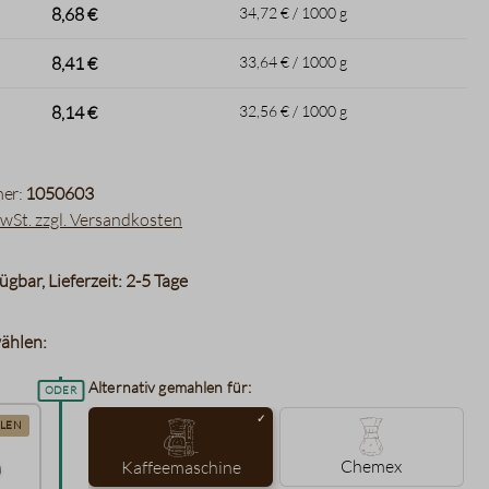
8,68 €
34,72 € / 1000 g
8,41 €
33,64 € / 1000 g
8,14 €
32,56 € / 1000 g
er:
1050603
MwSt. zzgl. Versandkosten
ügbar, Lieferzeit: 2-5 Tage
ählen:
Alternativ gemahlen für:
LEN
Chemex
Kaffeemaschine