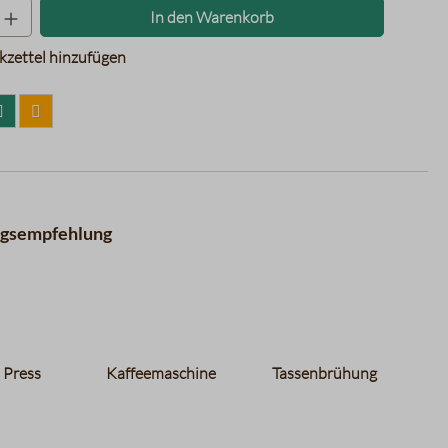
Produkt Anzahl: Gib den gewünschten Wer
In den Warenkorb
zettel hinzufügen
ngsempfehlung
 Press
Kaffeemaschine
Tassenbrühung