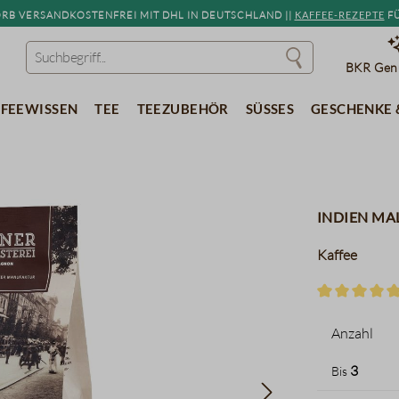
b versandkostenfrei mit DHL in Deutschland ||
Kaffee-Rezepte
fü
BKR Genu
feewissen
Tee
Teezubehör
Süßes
Geschenke 
Indien M
Kaffee
Durchschnitt
Anzahl
3
Bis