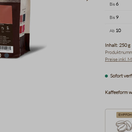
6
Bis
9
Bis
10
Ab
Inhalt: 250 g
Produktnumm
Preise inkl. 
Sofort verf
Kaffeeform w
EMPFOH