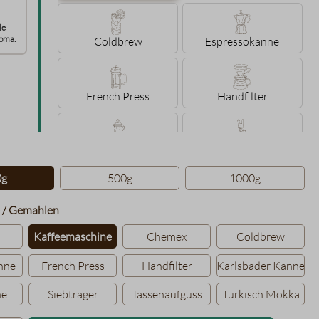
le
oma.
Coldbrew
Espressokanne
French Press
Handfilter
Karlsbader Kanne
Konakanne
hlen
0g
500g
1000g
Siebträger
Tassenaufguss
auswählen
 / Gemahlen
Kaffeemaschine
Chemex
Coldbrew
Türkisch Mokka
nne
French Press
Handfilter
Karlsbader Kanne
ne
Siebträger
Tassenaufguss
Türkisch Mokka