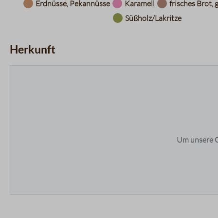
Datentabelle für das Diagramm: Aromarad
Erdnüsse, Pekannüsse
Karamell
frisches Brot,
Süßholz/Lakritze
Herkunft
maps.accessibleList.headline
Um unsere O