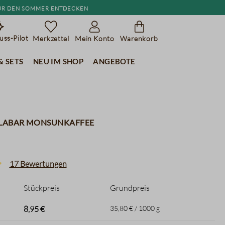
r den Sommer entdecken
ss-Pilot
Merkzettel
Mein Konto
Warenkorb
& Sets
Neu im Shop
Angebote
alabar Monsunkaffee
17 Bewertungen
liche Bewertung von 5 von 5 Sternen
Stückpreis
Grundpreis
8,95 €
35,80 € / 1000 g