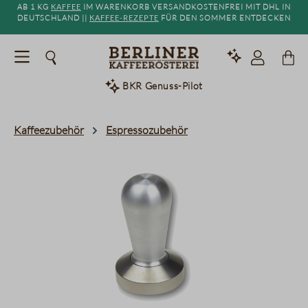
Ab 1 kg
Kaffee
im Warenkorb versandkostenfrei mit DHL in
alt springen
Deutschland ||
Kaffee-Rezepte
für den Sommer entdecken
BKR Genuss-Pilot
Kaffeezubehör
Espressozubehör
Bildergalerie überspringen