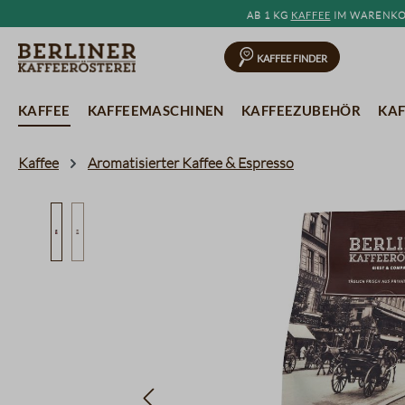
Ab 1 kg
Kaffee
im Warenkor
springen
Zur Hauptnavigation springen
Kaffee Finder
Kaffee
Kaffeemaschinen
Kaffeezubehör
Kaf
Kaffee
Aromatisierter Kaffee & Espresso
Bildergalerie überspringen