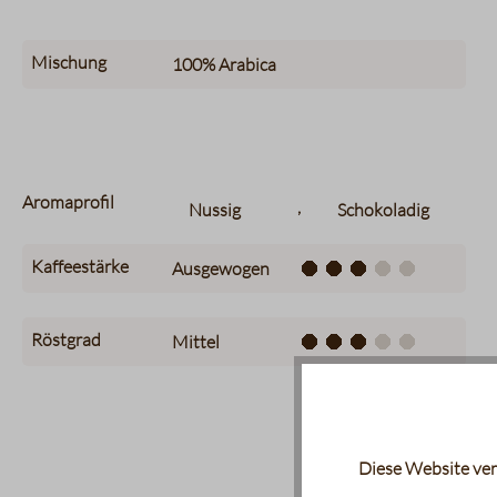
Mischung
100%
Arabica
Aromaprofil
,
Nussig
Schokoladig
Kaffeestärke
Ausgewogen
Röstgrad
Mittel
Diese Website ver