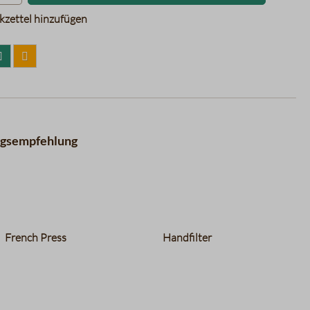
zettel hinzufügen
ngsempfehlung
French Press
Handfilter