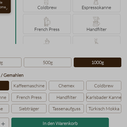
le
Coldbrew
Espressokanne
oma.
French Press
Handfilter
Karlsbader Kanne
Konakanne
hlen
0g
500g
1000g
Siebträger
Tassenaufguss
auswählen
 / Gemahlen
Kaffeemaschine
Chemex
Coldbrew
Türkisch Mokka
nne
French Press
Handfilter
Karlsbader Kanne
ne
Siebträger
Tassenaufguss
Türkisch Mokka
Produkt Anzahl: Gib den gewünschten Wer
In den Warenkorb