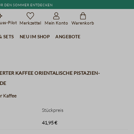
r den Sommer entdecken
ss-Pilot
Merkzettel
Mein Konto
Warenkorb
& Sets
Neu im Shop
Angebote
erter Kaffee Orientalische Pistazien-
de
r Kaffee
Stückpreis
41,95 €