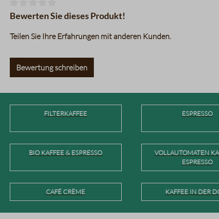
Durchschnittliche Bewertung von 0 von 5 Sternen
Bewerten Sie dieses Produkt!
Teilen Sie Ihre Erfahrungen mit anderen Kunden.
Bewertung schreiben
FILTERKAFFEE
ESPRESSO
BIO KAFFEE & ESPRESSO
VOLLAUTOMATEN KA
ESPRESSO
CAFÉ CRÈME
KAFFEE IN DER D