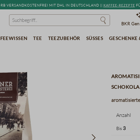
b versandkostenfrei mit DHL in Deutschland ||
Kaffee-Rezepte
fü
BKR Genu
feewissen
Tee
Teezubehör
Süßes
Geschenke 
aromatisi
Schokola
aromatisierte
Anzahl
3
Bis