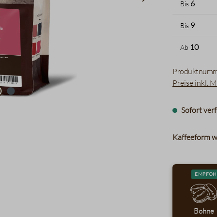
6
Bis
9
Bis
10
Ab
Produktnumm
Preise inkl. 
Sofort verf
Kaffeeform w
EMPFOH
Bohne