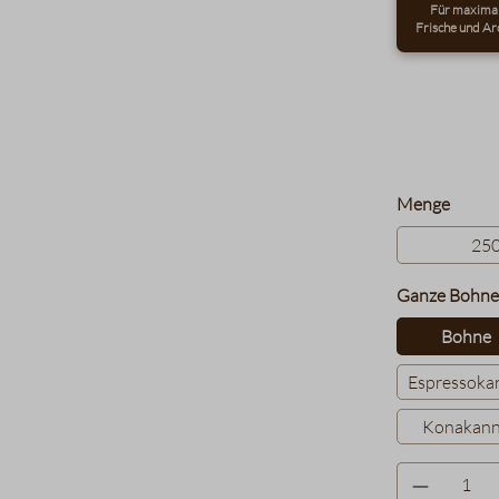
Für maxima
Frische und Ar
auswä
Menge
25
Ganze Bohne
Bohne
Espressoka
Konakan