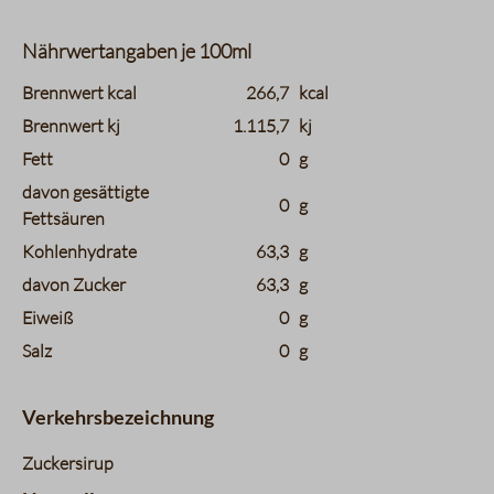
Nährwertangaben je 100ml
charts.nutritions.header_name
charts.nutritions.header_value
Brennwert kcal
266,7
kcal
Brennwert kj
1.115,7
kj
Fett
0
g
davon gesättigte
0
g
Fettsäuren
Kohlenhydrate
63,3
g
davon Zucker
63,3
g
Eiweiß
0
g
Salz
0
g
Verkehrsbezeichnung
Zuckersirup