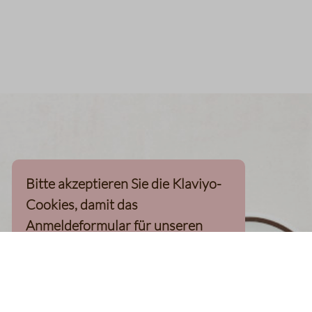
Bitte akzeptieren Sie die Klaviyo-
Cookies, damit das
Anmeldeformular für unseren
Newsletter, inkl. 10%-
Willkommensgutschein, geladen
werden kann