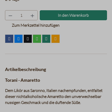
Produkt Anzahl: Gib den gewünsc
In den Warenkorb
Zum Merkzettel hinzufügen
Artikelbeschreibung
Torani - Amaretto
Dem Likör aus Saronno, Italien nachempfunden, entfaltet
dieser nichtalkoholische Amaretto den unverwechselbar
nussigen Geschmack und die duftende Süße.