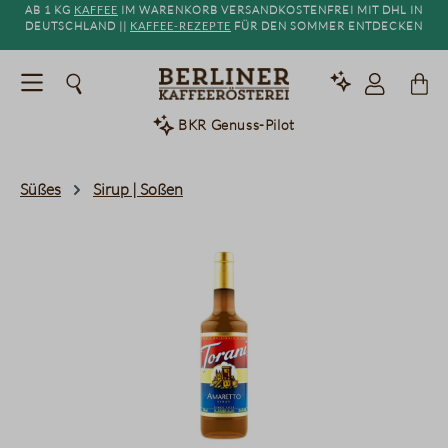
Ab 1 kg
Kaffee
im Warenkorb versandkostenfrei mit DHL in
alt springen
Deutschland ||
Kaffee-Rezepte
für den Sommer entdecken
BKR Genuss-Pilot
Süßes
Sirup | Soßen
Bildergalerie überspringen