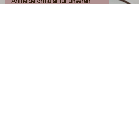
Anmeldeformular für unseren
Newsletter, inkl. 10%-
Willkommensgutschein, geladen
werden kann
Klaviyo-Cookies akzeptieren
homepage
Kaffee Finder
Produkte
Kaffee
Filterkaffee
Espresso
Aromatisierter Kaffee