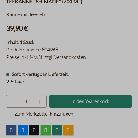
Teekanne "Shimane" (700 ml)
Kanne mit Teesieb
39,90 €
Inhalt:
1 Stück
Produktnummer:
804968
Preise inkl. MwSt. zzgl. Versandkosten
Sofort verfügbar, Lieferzeit:
2-5 Tage
Produkt Anzahl: Gib den gewünsc
In den Warenkorb
Zum Merkzettel hinzufügen