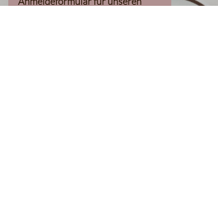
Anmeldeformular für unseren
Newsletter, inkl. 10%-
Willkommensgutschein, geladen
werden kann
Klaviyo-Cookies akzeptieren
homepage
Kaffee Finder
Produkte
Kaffee
Filterkaffee
Espresso
Aromatisierter Kaffee