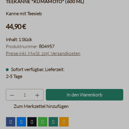
Teekanne "Kumamoto" (600 ml)
Kanne mit Teesieb
44,90 €
Inhalt:
1 Stück
Produktnummer:
804957
Preise inkl. MwSt. zzgl. Versandkosten
Sofort verfügbar, Lieferzeit:
2-5 Tage
Produkt Anzahl: Gib den gewünsc
In den Warenkorb
Zum Merkzettel hinzufügen