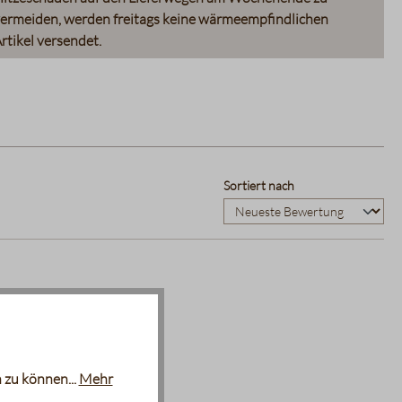
ermeiden, werden freitags keine wärmeempfindlichen
rtikel versendet.
Sortiert nach
 zu können...
Mehr
ie.