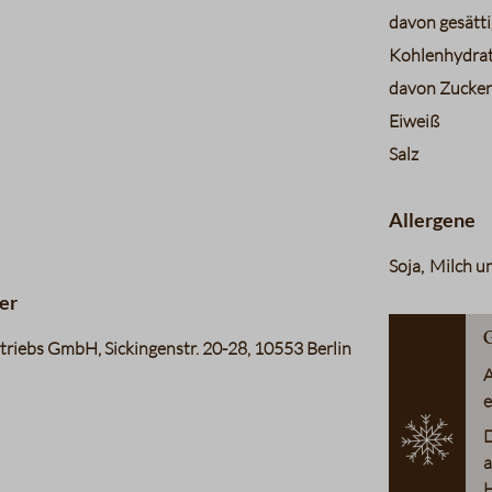
davon gesätti
Kohlenhydra
davon Zucke
Eiweiß
Salz
Allergene
Soja
Milch un
er
G
riebs GmbH, Sickingenstr. 20-28, 10553 Berlin
A
e
D
a
H