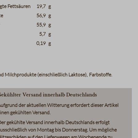
gte Fettsäuren
19,7
g
te
56,9
g
r
55,9
g
5,7
g
0,19
g
d Milchprodukte (einschließlich Laktose)
Farbstoffe
ekühlter Versand innerhalb Deutschlands
ufgrund der aktuellen Witterung erfordert dieser Artikel
inen gekühlten Versand.
er gekühlte Versand innerhalb Deutschlands erfolgt
usschließlich von Montag bis Donnerstag. Um mögliche
itzeschäden auf den Lieferwegen am Wochenende zu