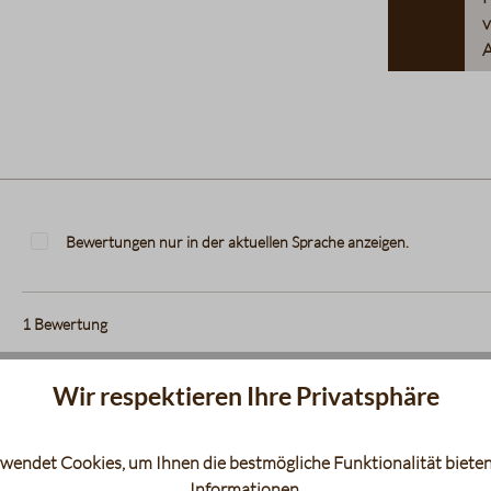
v
A
Bewertungen nur in der aktuellen Sprache anzeigen.
1
Bewertung
5. April 2022 16:53
Wir respektieren Ihre Privatsphäre
Schokolade at it’s best
wendet Cookies, um Ihnen die bestmögliche Funktionalität bieten
Bewertung mit 5 von 5 Sternen
Selten so leckere weiße Schokolade gegessen. Eigentlich noch n
Informationen
.