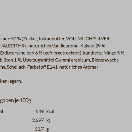
olade 50 % (Zucker, Kakaobutter, VOLLMILCHPULVER,
JALECITHIN, natürliches Vanillearoma. Kakao: 29 %
 Erdbeerscheiben 6 % (gefriergetrocknet), kandierte Minze 5 %
zblüten 1 %, Überzugsmittel Gummi arabicum, Bienenwachs,
, Schellack, Farbstoff E141, natürliches Aroma)
ken lagern.
gaben je 100g
tions.header_name
charts.nutritions.header_value
charts.nutritions
al
549
kcal
2.297
kj
32,7
g