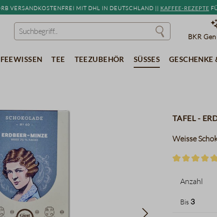
b versandkostenfrei mit DHL in Deutschland ||
Kaffee-Rezepte
fü
BKR Genu
feewissen
Tee
Teezubehör
Süßes
Geschenke 
Tafel - Erd
Weisse Scho
Durchschnitt
Anzahl
3
Bis