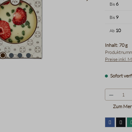
6
Bis
9
Bis
10
Ab
Inhalt: 70 g
Produktnumm
Preise inkl. 
Sofort verf
Zum Merk