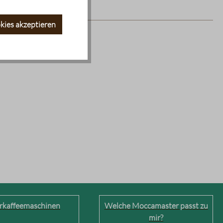
kies akzeptieren
erkaffeemaschinen
Welche Moccamaster passt zu
mir?