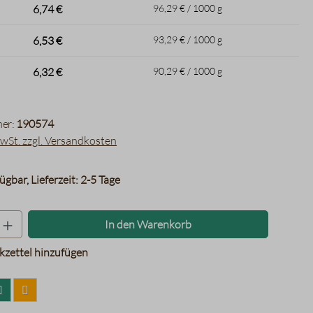
6,74 €
96,29 € / 1000 g
6,53 €
93,29 € / 1000 g
6,32 €
90,29 € / 1000 g
er:
190574
MwSt. zzgl. Versandkosten
ügbar, Lieferzeit: 2-5 Tage
Produkt Anzahl: Gib den gewünschten Wer
In den Warenkorb
zettel hinzufügen