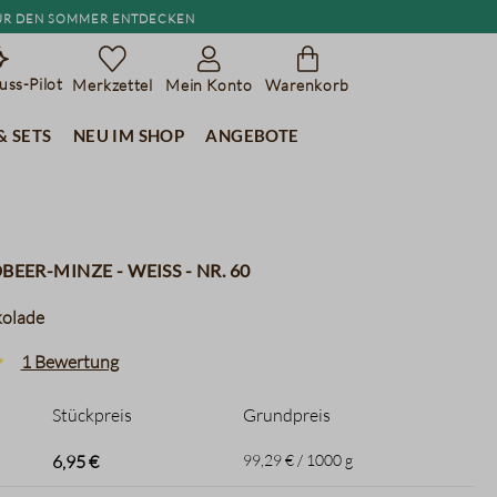
r den Sommer entdecken
ss-Pilot
Merkzettel
Mein Konto
Warenkorb
& Sets
Neu im Shop
Angebote
beer-Minze - weiss - Nr. 60
kolade
1 Bewertung
liche Bewertung von 5 von 5 Sternen
Stückpreis
Grundpreis
6,95 €
99,29 € / 1000 g