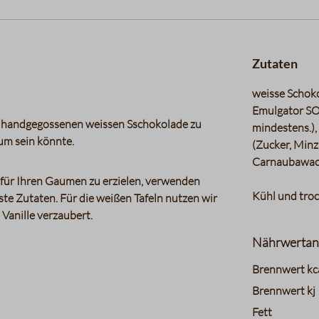
Zutaten
weisse Schok
Emulgator SO
er handgegossenen weissen Sschokolade zu
mindestens.),
um sein könnte.
(Zucker, Min
Carnaubawachs
 für Ihren Gaumen zu erzielen, verwenden
Kühl und troc
ste Zutaten. Für die weißen Tafeln nutzen wir
Vanille verzaubert.
Nährwertan
charts.nutri
Brennwert kc
Brennwert kj
Fett