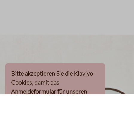
Bitte akzeptieren Sie die Klaviyo-
Cookies, damit das
Anmeldeformular für unseren
Newsletter, inkl. 10%-
Willkommensgutschein, geladen
werden kann
Klaviyo-Cookies akzeptieren