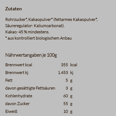
Zutaten
Rohrzucker*, Kakaopulver* (fettarmes Kakaopulver*,
Säureregulator: Kaliumcarbonat).
Kakao: 45 % mindestens.
* aus kontrolliert biologischem Anbau
Nährwertangaben je 100g
charts.nutritions.header_name
charts.nutritions.header_value
Brennwert kcal
355
kcal
Brennwert kj
1.453
kj
Fett
5
g
davon gesättigte Fettsäuren
3
g
Kohlenhydrate
60
g
davon Zucker
55
g
Eiweiß
10
g