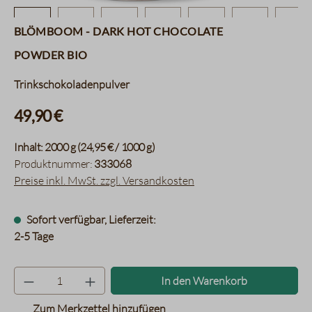
Blömboom - Dark Hot Chocolate
Powder BIO
Trinkschokoladenpulver
49,90 €
Inhalt:
2000 g
(24,95 € / 1000 g)
Produktnummer:
333068
Preise inkl. MwSt. zzgl. Versandkosten
Sofort verfügbar, Lieferzeit:
2-5 Tage
Produkt Anzahl: Gib den gewünsc
In den Warenkorb
Zum Merkzettel hinzufügen