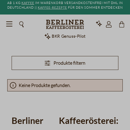
Ab 1 kg
Kaffee
im Warenkorb versandkostenfrei mit DHL in
alt springen
Deutschland ||
Kaffee-Rezepte
für den Sommer entdecken
BKR Genuss-Pilot
Produkte filtern
Keine Produkte gefunden.
Berliner Kaffeerösterei: