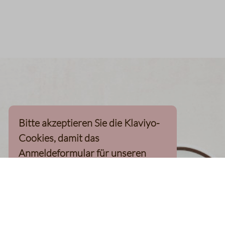
Bitte akzeptieren Sie die Klaviyo-
Cookies, damit das
Anmeldeformular für unseren
Newsletter, inkl. 10%-
Willkommensgutschein, geladen
werden kann
Klaviyo-Cookies akzeptieren